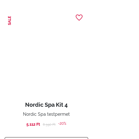
SALE
Nordic Spa Kit 4
Nordic Spa testpermet
-20%
5.112 Ft
Price reduced from
to
6.390 Ft