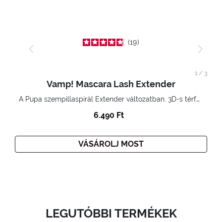
19
1
/
3
Vamp! Mascara Lash Extender
A Pupa szempillaspirál Extender változatban. 3D-s térfogatnövelő hatás. Hihetetlenül hosszú és göndör szempillák
6.490 Ft
VÁSÁROLJ MOST
LEGUTÓBBI TERMÉKEK