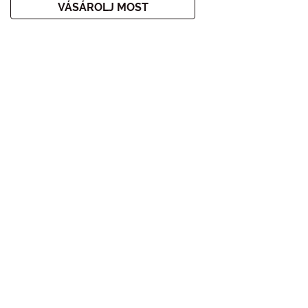
VÁSÁROLJ MOST
Home
Ajánlatok
Xmas Akció
IRATKOZZ FEL A HÍRLEVELÜNKRE