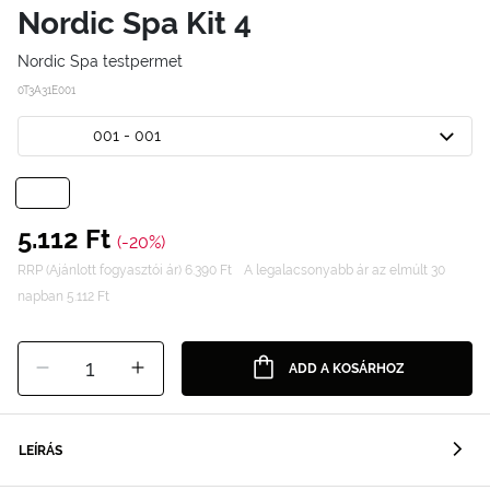
Nordic Spa Kit 4
Nordic Spa testpermet
0T3A31E001
001 - 001
5.112 Ft
(-20%)
RRP (Ajánlott fogyasztói ár) 6.390 Ft
A legalacsonyabb ár az elmúlt 30
napban 5.112 Ft
1
ADD A KOSÁRHOZ
LEÍRÁS