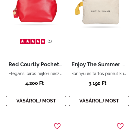
1
Red Courtly Pochette Big
Enjoy The Summer Pochette Yellow
Elegáns, piros nejlon neszesszer
könnyű és tartós pamut kuplung táska
4.200 Ft
3.190 Ft
VÁSÁROLJ MOST
VÁSÁROLJ MOST