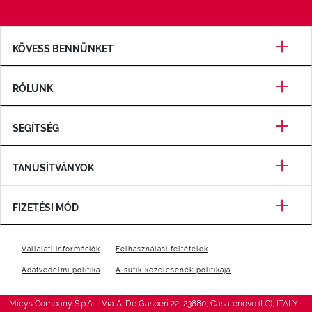
KÖVESS BENNÜNKET
RÓLUNK
SEGÍTSÉG
TANÚSÍTVÁNYOK
FIZETÉSI MÓD
Vállalati információk
Felhasználási feltételek
Adatvédelmi politika
A sütik kezelésének politikája
Micys Company S.p.A. - Via A. De Gasperi 22, 23880, Casatenovo (LC), ITALY -