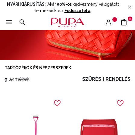
NYÁRI KIÁRUSÍTÁS:
Akár
50%
-os
kedvezmény válogatott
termékeinkre
.
>
Fedezze fel a
0
TARTOZÉKOK ÉS NESZESSZEREK
9
termékek
SZŰRÉS
|
RENDELÉS