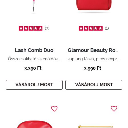
7
1
Lash Comb Duo
Glamour Beauty Routine Medium Pochette
Összecsukható szemöldök és szempilla fésű és kefe egyben
kuplung táska, piros neoprén
3.390 Ft
3.990 Ft
VÁSÁROLJ MOST
VÁSÁROLJ MOST