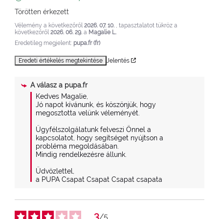
Törötten érkezett
Vélemény a következőről
2026. 07. 10.
, tapasztalatot tükröz a
következőről
2026. 06. 29.
a
Magalie L.
Eredetileg megjelent:
pupa.fr (fr)
Eredeti értékelés megtekintése
Jelentés
A válasz a
pupa.fr
Kedves Magalie,

Jó napot kívánunk, és köszönjük, hogy 
megosztotta velünk véleményét.

Ügyfélszolgálatunk felveszi Önnel a 
kapcsolatot, hogy segítséget nyújtson a 
probléma megoldásában.

Mindig rendelkezésre állunk.

Üdvözlettel,

a PUPA Csapat Csapat Csapat csapata
3
/
5