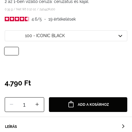
2 az 1-ben vízálló ceruza: ceruzatus és kajal.
0.35 g / Net Wt 0.12 oz /
240447A100
4.6
/
5
-
19
értékelések
100 - ICONIC BLACK
4.790 Ft
1
ADD A KOSÁRHOZ
LEÍRÁS