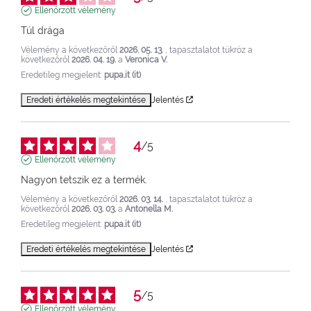
Ellenőrzött vélemény
Túl drága
Vélemény a következőről
2026. 05. 13.
, tapasztalatot tükröz a
következőről
2026. 04. 19.
a
Veronica V.
Eredetileg megjelent:
pupa.it (it)
Eredeti értékelés megtekintése
Jelentés
4
/
5
Ellenőrzött vélemény
Nagyon tetszik ez a termék.
Vélemény a következőről
2026. 03. 14.
, tapasztalatot tükröz a
következőről
2026. 03. 03.
a
Antonella M.
Eredetileg megjelent:
pupa.it (it)
Eredeti értékelés megtekintése
Jelentés
5
/
5
Ellenőrzött vélemény