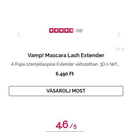
19
1
/
3
Vamp! Mascara Lash Extender
A Pupa szempillaspirál Extender változatban. 3D-s térfogatnövelő hatás. Hihetetlenül hosszú és göndör szempillák
6.490 Ft
VÁSÁROLJ MOST
4.6
/
5