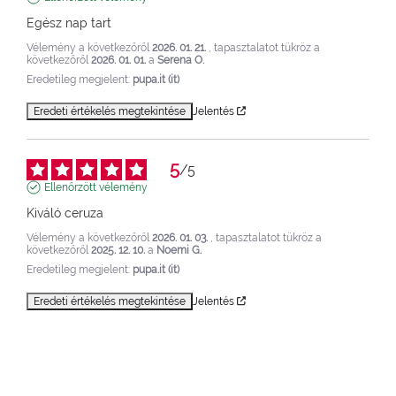
Egész nap tart
Vélemény a következőről
2026. 01. 21.
, tapasztalatot tükröz a
következőről
2026. 01. 01.
a
Serena O.
Eredetileg megjelent:
pupa.it (it)
Eredeti értékelés megtekintése
Jelentés
5
/
5
Ellenőrzött vélemény
Kiváló ceruza
Vélemény a következőről
2026. 01. 03.
, tapasztalatot tükröz a
következőről
2025. 12. 10.
a
Noemi G.
Eredetileg megjelent:
pupa.it (it)
Eredeti értékelés megtekintése
Jelentés
1
2
3
4