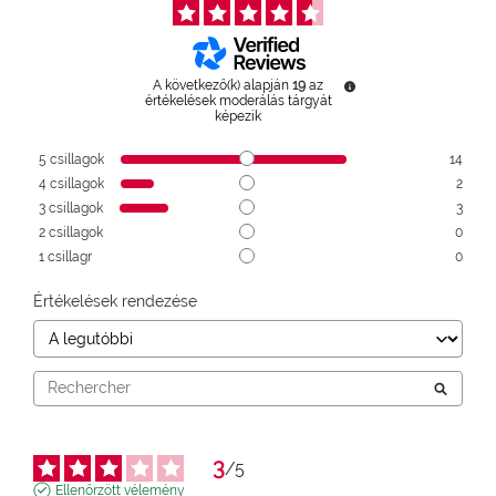
A következő(k) alapján
19
az
értékelések moderálás tárgyát
képezik
5
csillagok
14
4
csillagok
2
3
csillagok
3
2
csillagok
0
1
csillagr
0
Értékelések rendezése
3
/
5
Ellenőrzött vélemény