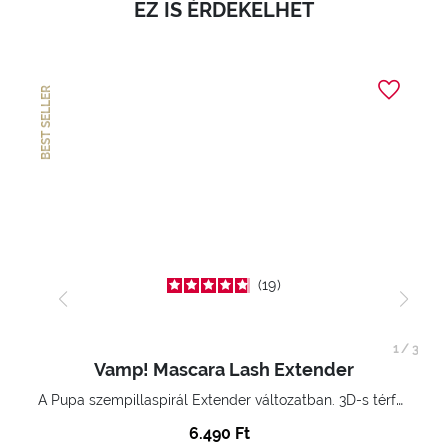
EZ IS ÉRDEKELHET
BEST SELLER
19
1
/
3
Vamp! Mascara Lash Extender
A Pupa szempillaspirál Extender változatban. 3D-s térfogatnövelő hatás. Hihetetlenül hosszú és göndör szempillák
6.490 Ft