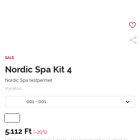
SALE
Nordic Spa Kit 4
Nordic Spa testpermet
0T3A31E001
001 - 001
5.112 Ft
(-20%)
RRP (Ajánlott fogyasztói ár) 6.390 Ft
A legalacsonyabb ár az elmúlt 30