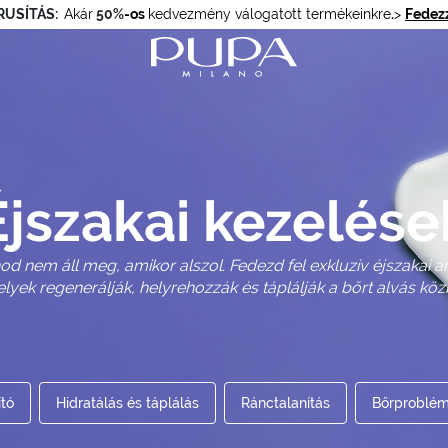
RUSÍTÁS:
Akár
50%
-os
kedvezmény válogatott termékeinkre
.
>
Fedezz
Éjszakai kezelése
od nem áll meg, amikor alszol. Fedezd fel exkluzív éjszakai a
lyek regenerálják, helyrehozzák és táplálják a bőrt alvás köz
ító
Hidratálás és táplálás
Ránctalanítás
Bőrproblém