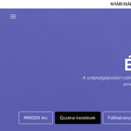
NYÁRI KIÁ
A szépségápolási rutin
ame
MINDEN Arc
Éjszakai kezelések
Folthalvány