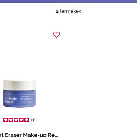
2
termékek
1
Midnight Eraser Make-up Removing Balm