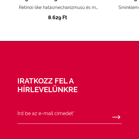
Retinol-like hatásmechanizmusú és melatonin-aktivátor
8.629 Ft
IRATKOZZ FEL A
HÍRLEVELÜNKRE