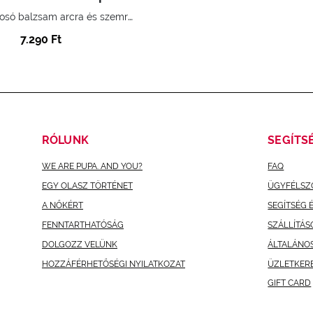
Sminklemosó balzsam arcra és szemre E-vitaminnal és mandulaolajjal 93%-ban természetes eredetű összetevőkkel
7.290 Ft
RÓLUNK
SEGÍTS
WE ARE PUPA. AND YOU?
FAQ
EGY OLASZ TÖRTÉNET
ÜGYFÉLSZ
A NŐKÉRT
SEGÍTSÉG 
FENNTARTHATÓSÁG
SZÁLLÍTÁS
DOLGOZZ VELÜNK
ÁLTALÁNO
HOZZÁFÉRHETŐSÉGI NYILATKOZAT
ÜZLETKER
GIFT CARD