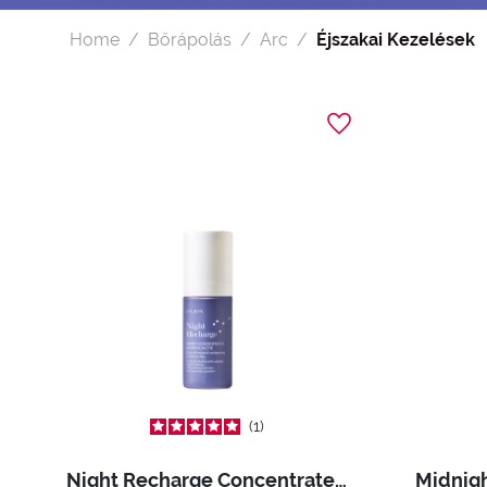
Home
Bőrápolás
Arc
Éjszakai Kezelések
1
Night Recharge Concentrated Anti-Aging Night Serum