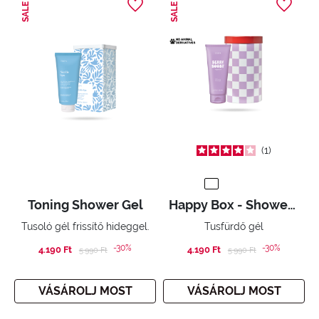
SALE
SALE
1
Toning Shower Gel
Happy Box - Shower Gel
Tusoló gél frissítő hideggel.
Tusfürdő gél
-30%
-30%
4.190 Ft
Price reduced from
to
4.190 Ft
Price reduced from
to
5.990 Ft
5.990 Ft
VÁSÁROLJ MOST
VÁSÁROLJ MOST