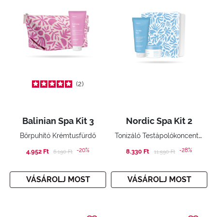
2
Balinian Spa Kit 3
Nordic Spa Kit 2
Tonizáló Testápolókoncentrátum és tonizáló tusfürdő gél
Bőrpuhító Krémtusfürdő
-20%
-28%
4.952 Ft
Price reduced from
to
8.330 Ft
Price reduced from
to
6.190 Ft
11.590 Ft
VÁSÁROLJ MOST
VÁSÁROLJ MOST