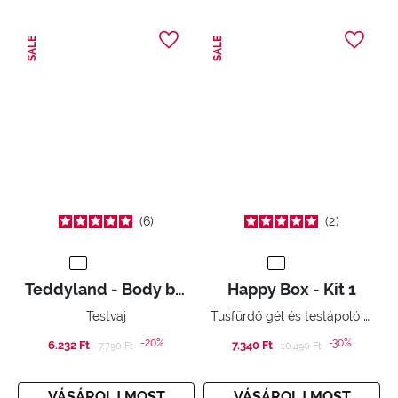
SALE
SALE
6
2
Teddyland - Body butter
Happy Box - Kit 1
Tusfürdő gél és testápoló tej
Testvaj
-20%
-30%
6.232 Ft
Price reduced from
to
7.340 Ft
Price reduced from
to
7.790 Ft
10.490 Ft
VÁSÁROLJ MOST
VÁSÁROLJ MOST