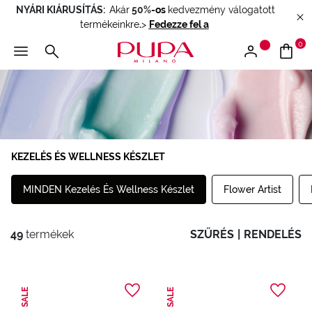
NYÁRI KIÁRUSÍTÁS:
Akár
50%
-os
kedvezmény válogatott
termékeinkre
.
>
Fedezze fel a
0
KEZELÉS ÉS WELLNESS KÉSZLET
MINDEN Kezelés És Wellness Készlet
Flower Artist
49
termékek
SZŰRÉS
|
RENDELÉS
SALE
SALE