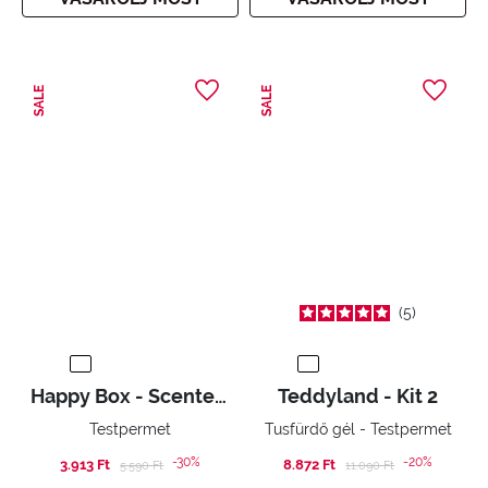
SALE
SALE
5
Happy Box - Scented water
Teddyland - Kit 2
Testpermet
Tusfürdő gél - Testpermet
-30%
-20%
3.913 Ft
Price reduced from
to
8.872 Ft
Price reduced from
to
5.590 Ft
11.090 Ft