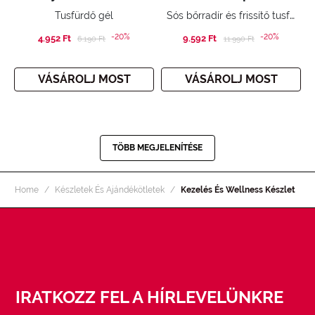
Sós bőrradír és frissítő tusfürdő gél
Tusfürdő gél
-20%
-20%
4.952 Ft
Price reduced from
to
9.592 Ft
Price reduced from
to
6.190 Ft
11.990 Ft
VÁSÁROLJ MOST
VÁSÁROLJ MOST
TÖBB MEGJELENÍTÉSE
Home
Készletek És Ajándékötletek
Kezelés És Wellness Készlet
IRATKOZZ FEL A HÍRLEVELÜNKRE