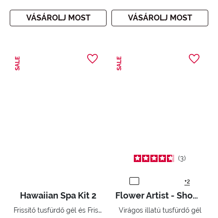
VÁSÁROLJ MOST
VÁSÁROLJ MOST
SALE
SALE
3
+2
Hawaiian Spa Kit 2
Flower Artist - Shower Gel
Frissítő tusfürdő gél és Frissítő Testápolókoncentrátum
Virágos illatú tusfürdő gél