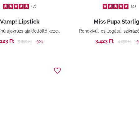
7
4
Vamp! Lipstick
Miss Pupa Starli
Extrém színű ajakrúzs ajakfeltöltő kezeléssel.
.123 Ft
3.423 Ft
Price reduced from
to
Price reduc
to
5.890 Ft
-30%
4.890 Ft
-