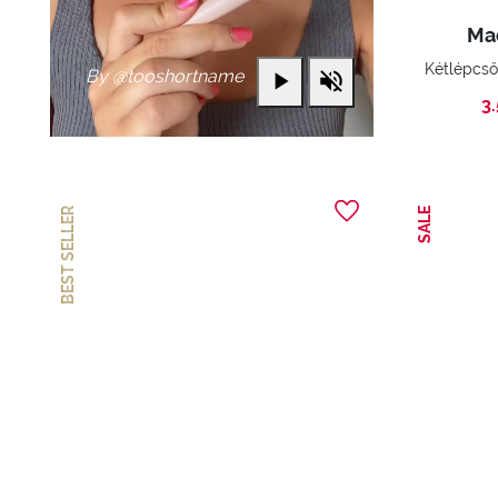
Mad
By @tooshortname
3
BEST SELLER
SALE