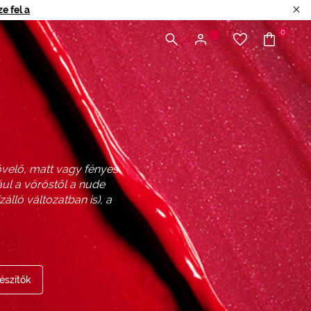
e fel a
0
növelő, matt vagy fényes
ául a vöröstől a nude
álló változatban is), a
észítők