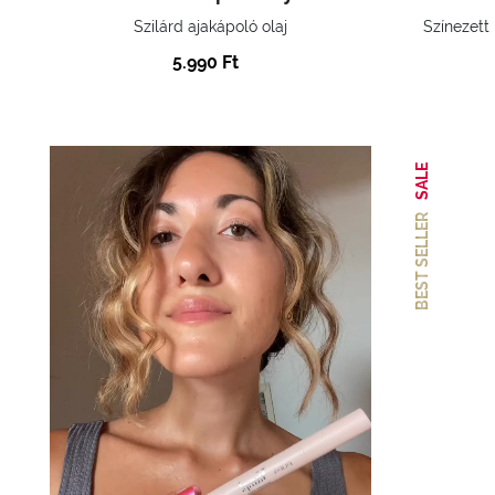
Szilárd ajakápoló olaj
Színezett
5.990 Ft
SALE
BEST SELLER