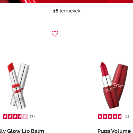
16
termékek
7
11
lly Glow Lip Balm
Pupa Volume