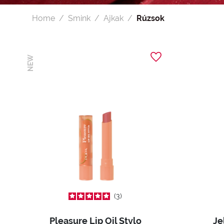
Home
Smink
Ajkak
Rúzsok
NEW
3
Pleasure Lip Oil Stylo
Je