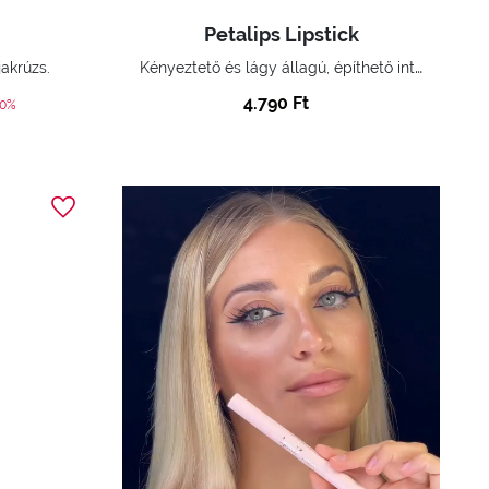
Petalips Lipstick
Kényeztető és lágy állagú, építhető intenzitású puha matt ajakrúzs.
jakrúzs.
4.790 Ft
ed from
40%