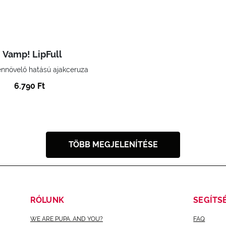
Vamp! LipFull
nnövelő hatású ajakceruza
6.790 Ft
TÖBB MEGJELENÍTÉSE
RÓLUNK
SEGÍTS
WE ARE PUPA. AND YOU?
FAQ