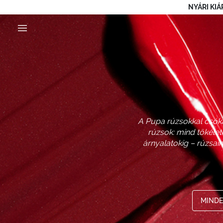
NYÁRI KIÁ
A Pupa rúzsokkal csókál
rúzsok: mind tökélet
árnyalatokig – rúzsain
MINDE