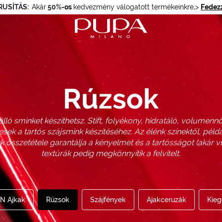
RUSÍTÁS:
Akár
50%
-os
kedvezmény válogatott termékeinkre
.
>
Fedezz
Rúzsok
ló sminket készíthetsz. Stift, folyékony, hidratáló, volumen
esek a tartós szájsmink készítéséhez. Az élénk színektől, péld
k összetétele garantálja a kényelmet és a tartósságot (akár víz
textúrák pedig megkönnyítik a felvitelt.
N Ajkak
Rúzsok
Szájfények
Ajakceruzák
Kieg