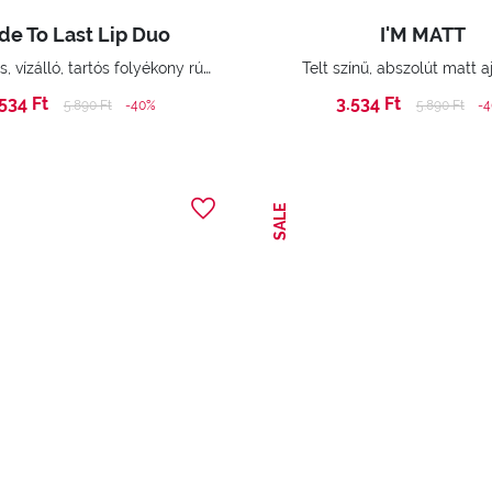
e To Last Lip Duo
I'M MATT
Kétlépcsős, vízálló, tartós folyékony rúzs.
Telt színű, abszolút matt a
.534 Ft
3.534 Ft
Price reduced from
to
Price reduc
to
5.890 Ft
-40%
5.890 Ft
-
SALE