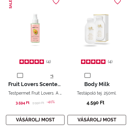
SALE
4
4
+1
Fruit Lovers Scented Water
Body Milk
Testpermet Fruit Lovers. A bio gyümölcsök energiája a szépség szolgálatában.
Testápoló tej. 250ml.
-40%
4.590 Ft
3.594 Ft
Price reduced from
to
5.990 Ft
VÁSÁROLJ MOST
VÁSÁROLJ MOST