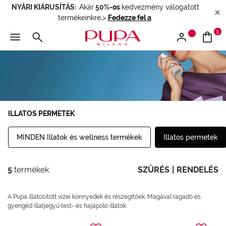
NYÁRI KIÁRUSÍTÁS:
Akár
50%
-os
kedvezmény válogatott
termékeinkre
.
>
Fedezze fel a
0
ILLATOS PERMETEK
MINDEN Illatok és wellness termékek
Illatos permetek
5
termékek
SZŰRÉS
|
RENDELÉS
A Pupa illatosított vizei könnyedek és részegítőek. Magával ragadó és
gyengéd illatjegyű test- és hajápoló illatok.