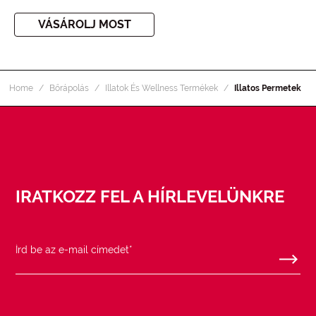
VÁSÁROLJ MOST
Home
Bőrápolás
Illatok És Wellness Termékek
Illatos Permetek
IRATKOZZ FEL A HÍRLEVELÜNKRE