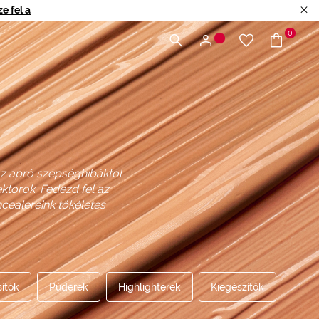
e fel a
0
az apró szépséghibáktól
ektorok. Fedezd fel az
cealereink tökéletes
sítók
Púderek
Highlighterek
Kiegészítők