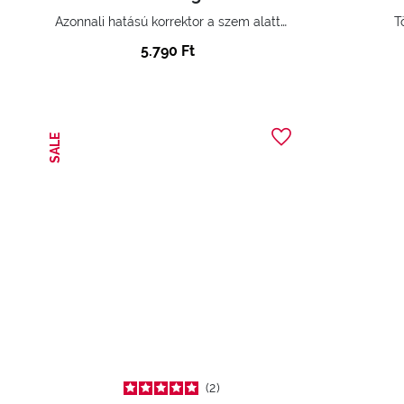
Azonnali hatású korrektor a szem alatti karikák és árnyékok eltüntetésére
T
5.790 Ft
SALE
2