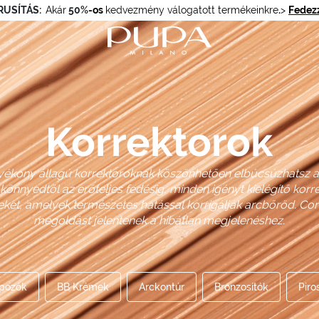
RUSÍTÁS:
Akár
50%
-os
kedvezmény válogatott termékeinkre
.
>
Fedezz
Korrektorok
olyékony állagú korrektoroknak köszönhetően elbúcsúzhatsz 
A könnyedtől az erőteljes fedésig, minden igényt kielégítő korr
leket, amelyek természetes hatással korrigálják arcbőröd. Con
megoldást jelentenek a hibátlan megjelenéshez.
pozók
BB Krémek
Arckontúr
Bronzosítók
Piro