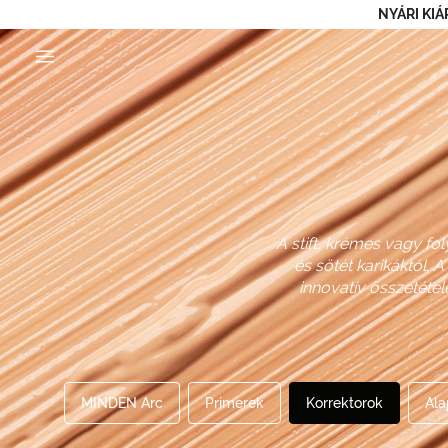
NYÁRI KIÁ
A stift, krémes vagy f
és sötét karikáktól. 
innovatív összetéte
MINDEN Arc
Primerek
Korrektorok
Ala