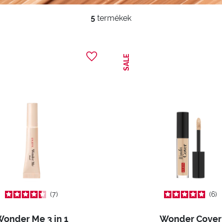
5
termékek
SALE
7
6
onder Me 3 in 1
Wonder Cover