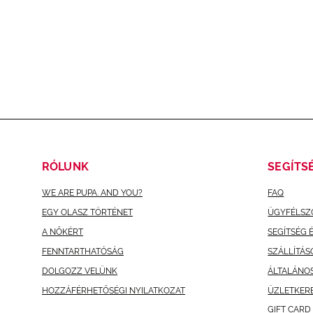
RÓLUNK
SEGÍTS
WE ARE PUPA. AND YOU?
FAQ
EGY OLASZ TÖRTÉNET
ÜGYFÉLSZ
A NŐKÉRT
SEGÍTSÉG 
FENNTARTHATÓSÁG
SZÁLLÍTÁS
DOLGOZZ VELÜNK
ÁLTALÁNO
HOZZÁFÉRHETŐSÉGI NYILATKOZAT
ÜZLETKER
GIFT CARD