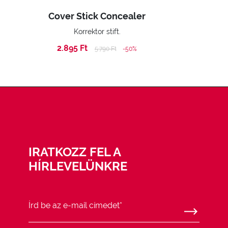
Cover Stick Concealer
Korrektor stift.
2.895 Ft
Price reduced from
to
5.790 Ft
-50%
IRATKOZZ FEL A
HÍRLEVELÜNKRE