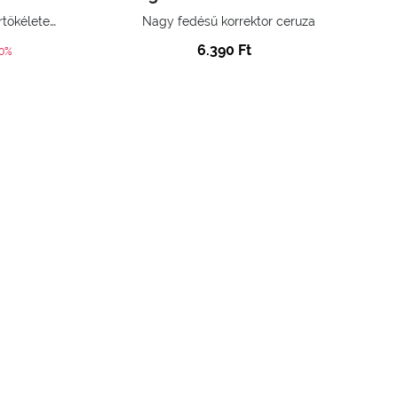
Abszolút fedésű korrektor, bőrtökéletesítő hatással.
Nagy fedésű korrektor ceruza
6.390 Ft
ed from
20%