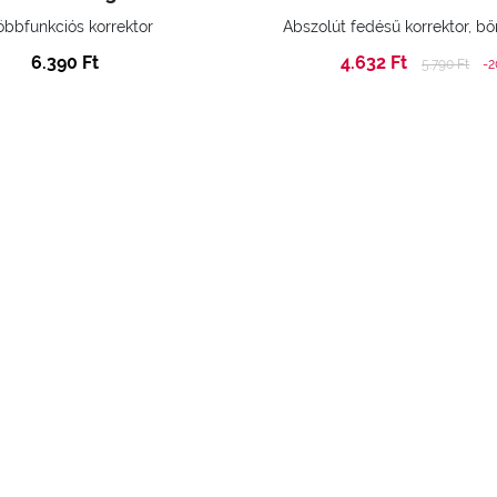
öbbfunkciós korrektor
6.390 Ft
4.632 Ft
Price reduc
to
5.790 Ft
-