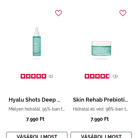
1
3
Hyalu Shots Deep Moisturizing Serum
Skin Rehab Prebiotic Moisturizing Cream
Mélyen hidratál. 95%-ban természetes eredetű összetevőkkel
Hidratál és véd. 96%-ban természetes eredetű összetevőkkel
7.990 Ft
7.990 Ft
VÁSÁROLJ MOST
VÁSÁROLJ MOST