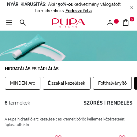
NYÁRI KIÁRUSÍTÁS:
Akár
50%
-os
kedvezmény válogatott
termékeinkre
.
>
Fedezze fel a
0
HIDRATÁLÁS ÉS TÁPLÁLÁS
MINDEN Arc
Éjszakai kezelések
Folthalványító
6
termékek
SZŰRÉS
|
RENDELÉS
A Pupa hidratáló arc kezeléseit és krémeit bőröd kellemes közérzetéért
fejlesztettük ki.