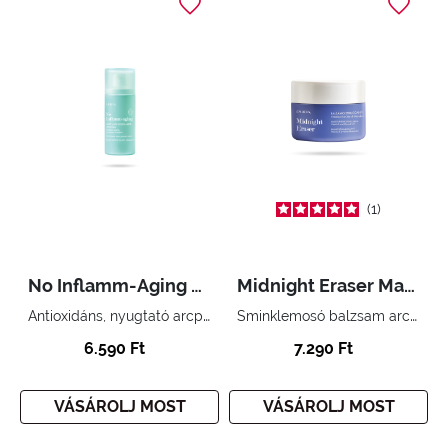
1
No Inflamm-Aging Soothing Antioxidant Mist
Midnight Eraser Make-up Removing Balm
Antioxidáns, nyugtató arcpermet
Sminklemosó balzsam arcra és szemre E-vitaminnal és mandulaolajjal 93%-ban természetes eredetű összetevőkkel
6.590 Ft
7.290 Ft
VÁSÁROLJ MOST
VÁSÁROLJ MOST