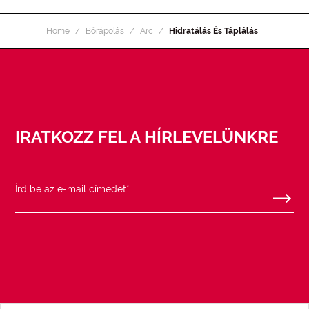
Home
Bőrápolás
Arc
Hidratálás És Táplálás
IRATKOZZ FEL A HÍRLEVELÜNKRE