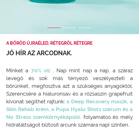
A BŐRÖD ÚJRAÉLED, RÉTEGRŐL RÉTEGRE
JÓ HÍR AZ ARCODNAK.
Minket a
70% víz
. Nap mint nap a nap, a száraz
levegő és sok más tényező veszélyezteti a
bőrünket, megfosztva azt a szükséges anyagoktól.
Szerencsére a hialuronsav és a rózsaszín grapefruit
kivonat segíthet rajtunk:
a Deep Recovery maszk, a
Skin Rehab krém, a Pupa Hyalu Shots szérum és a
No Stress szemkörnyékápoló.
folyamatos és mély
hidratáltságot biztosít arcunk számára napi szinten.