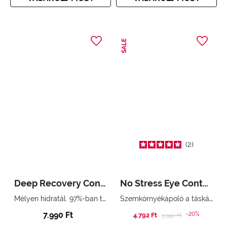
SALE
2
Deep Recovery Continuous Hydration Mask
No Stress Eye Contour Cream
Mélyen hidratál. 97%-ban természetes eredetű összetevőkkel
Szemkörnyékápoló a táskák és karikák ellen 90%-ban természetes eredetű összetevőkkel
7.990 Ft
-20%
4.792 Ft
Price reduced from
to
5.990 Ft