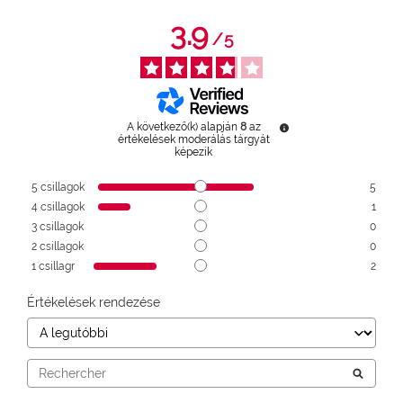
3.9
/
5
A következő(k) alapján
8
az
értékelések moderálás tárgyát
képezik
5
csillagok
5
4
csillagok
1
3
csillagok
0
2
csillagok
0
1
csillagr
2
Értékelések rendezése