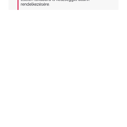
rendelkezésére.

 Üdvözlettel,

 PUPA csapat
1
2
LEGUTÓBBI TERMÉKEK