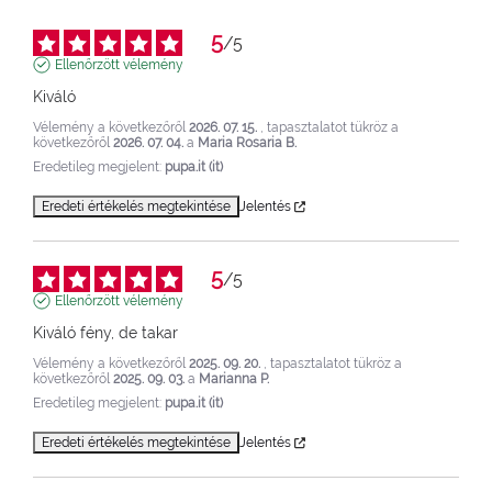
5
/
5
Ellenőrzött vélemény
Kiváló
Vélemény a következőről
2026. 07. 15.
, tapasztalatot tükröz a
következőről
2026. 07. 04.
a
Maria Rosaria B.
Eredetileg megjelent:
pupa.it (it)
Eredeti értékelés megtekintése
Jelentés
5
/
5
Ellenőrzött vélemény
Kiváló fény, de takar
Vélemény a következőről
2025. 09. 20.
, tapasztalatot tükröz a
következőről
2025. 09. 03.
a
Marianna P.
Eredetileg megjelent:
pupa.it (it)
Eredeti értékelés megtekintése
Jelentés