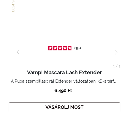
BEST SELLER
19
1
/
3
Vamp! Mascara Lash Extender
A Pupa szempillaspirál Extender változatban. 3D-s térfogatnövelő hatás. Hihetetlenül hosszú és göndör szempillák
6.490 Ft
VÁSÁROLJ MOST