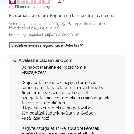
1
/
5
Ellenőrzött vélemény
Es demasiado claro. Engaña en la muestra los colores.
Vélemény a következőről
2025. 05. 06.
, tapasztalatot tükröz a
következőről
2025. 04. 11.
a
M.S.
Eredetileg megjelent:
pupamilano.com (uk)
Eredeti értékelés megtekintése
Jelentés
A válasz a
pupamilano.com
Jó napot Marlene és köszönöm a 
visszajelzést.

 Sajnálattal olvastuk, hogy a termékkel 
kapcsolatos tapasztalata nem volt pozitív: 
figyelembe vesszük visszajelzését 
szolgáltatásaink és termékeink minőségének 
fejlesztése érdekében.

 Ugyanakkor reméljük, hogy további 
támogatást tudunk nyújtani a jövőbeni 
vásárlásaihoz!

 Ügyfélszolgálatunkkal további kérések 
esetén továbbra is készséggel állunk 