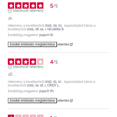
5
/
5
Ellenőrzött vélemény
Jó
Vélemény a következőről
2025. 09. 03.
, tapasztalatot tükröz a
következőről
2025. 08. 24.
a
Nicoletta B.
Eredetileg megjelent:
pupa.it (it)
Eredeti értékelés megtekintése
Jelentés
4
/
5
Ellenőrzött vélemény
JÓ
Vélemény a következőről
2025. 05. 10.
, tapasztalatot tükröz a
következőről
2025. 04. 18.
a
CINDY L.
Eredetileg megjelent:
pupa.fr (fr)
Eredeti értékelés megtekintése
Jelentés