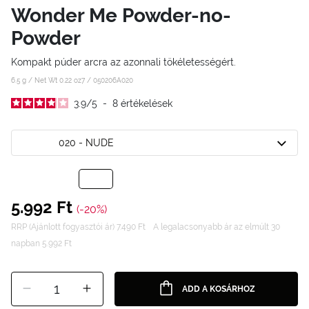
Wonder Me Powder-no-
Powder
Kompakt púder arcra az azonnali tökéletességért.
6.5 g / Net Wt 0.22 oz7 /
050206A020
3.9
/
5
-
8
értékelések
020 - NUDE
5.992 Ft
(-20%)
RRP (Ajánlott fogyasztói ár) 7.490 Ft
A legalacsonyabb ár az elmúlt 30
napban 5.992 Ft
1
ADD A KOSÁRHOZ