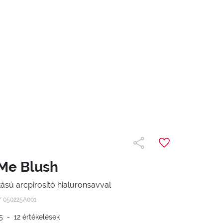
Me Blush
ású arcpirosító hialuronsavval
 /
050225A001
5
-
12
értékelések