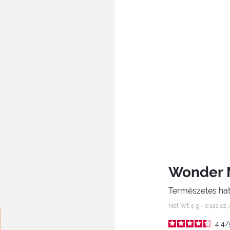
Wonder 
Természetes hat
Net Wt 4 g - 0.141 oz
4.4
/