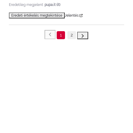
Eredetileg megjelent:
pupa.it (it)
Eredeti értékelés megtekintése
Jelentés
1
2
LEGUTÓBBI TERMÉKEK