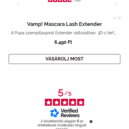
1
/
3
Vamp! Mascara Lash Extender
A Pupa szempillaspirál Extender változatban. 3D-s térfogatnövelő hatás. Hihetetlenül hosszú és göndör szempillák
6.490 Ft
VÁSÁROLJ MOST
5
/
5
A következő(k) alapján
6
az
értékelések moderálás tárgyát