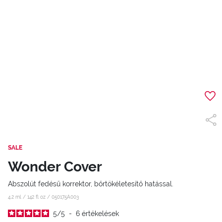
SALE
Wonder Cover
Abszolút fedésű korrektor, bőrtökéletesítő hatással.
4.2 ml / 142 fl oz /
050175A003
5
/
5
-
6
értékelések