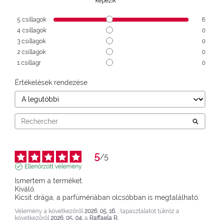
képezik
5
csillagok
6
4
csillagok
0
3
csillagok
0
2
csillagok
0
1
csillagr
0
Értékelések rendezése
5
/
5
Ellenőrzött vélemény
Ismertem a terméket.

Kiváló.

Kicsit drága, a parfümériában olcsóbban is megtalálható.
Vélemény a következőről
2026. 05. 16.
, tapasztalatot tükröz a
következőről
2026. 05. 04.
a
Raffaela R.