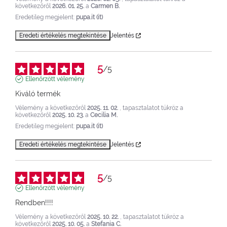
következőről
2026. 01. 25.
a
Carmen B.
Eredetileg megjelent:
pupa.it (it)
Eredeti értékelés megtekintése
Jelentés
5
/
5
Ellenőrzött vélemény
Kiváló termék
Vélemény a következőről
2025. 11. 02.
, tapasztalatot tükröz a
következőről
2025. 10. 23.
a
Cecilia M.
Eredetileg megjelent:
pupa.it (it)
Eredeti értékelés megtekintése
Jelentés
5
/
5
Ellenőrzött vélemény
Rendben!!!!
Vélemény a következőről
2025. 10. 22.
, tapasztalatot tükröz a
következőről
2025. 10. 05.
a
Stefania C.