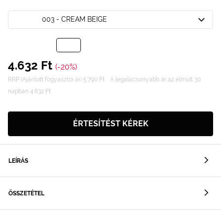
003 - CREAM BEIGE
4.632 Ft
(-20%)
RRP (Ajánlott fogyasztói ár) 5.790 Ft
A legalacsonyabb ár az elmúlt 30
napban 4.632 Ft
ÉRTESÍTÉST KÉREK
LEÍRÁS
ÖSSZETÉTEL