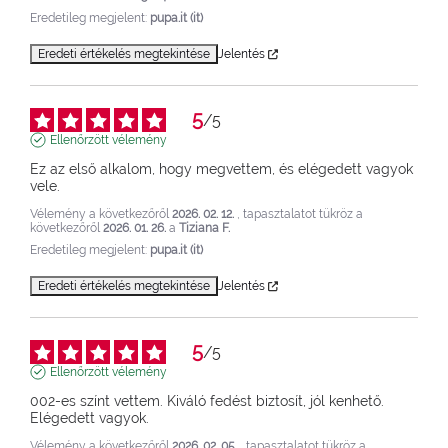
Eredetileg megjelent:
pupa.it (it)
Eredeti értékelés megtekintése
Jelentés
5
/
5
Ellenőrzött vélemény
Ez az első alkalom, hogy megvettem, és elégedett vagyok 
vele.
Vélemény a következőről
2026. 02. 12.
, tapasztalatot tükröz a
következőről
2026. 01. 26.
a
Tiziana F.
Eredetileg megjelent:
pupa.it (it)
Eredeti értékelés megtekintése
Jelentés
5
/
5
Ellenőrzött vélemény
002-es színt vettem. Kiváló fedést biztosít, jól kenhető. 
Elégedett vagyok.
Vélemény a következőről
2026. 02. 05.
, tapasztalatot tükröz a