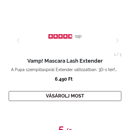
19
1
/
3
Vamp! Mascara Lash Extender
A Pupa szempillaspirál Extender változatban. 3D-s térfogatnövelő hatás. Hihetetlenül hosszú és göndör szempillák
6.490 Ft
VÁSÁROLJ MOST
5