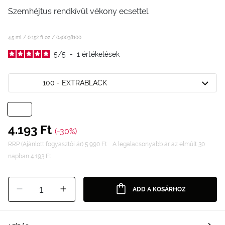
Szemhéjtus rendkívül vékony ecsettel.
4.5 ml / 0.152 fl oz /
040038100
5
/
5
-
1
értékelések
100 - EXTRABLACK
4.193 Ft
(-30%)
RRP (Ajánlott fogyasztói ár) 5.990 Ft
A legalacsonyabb ár az elmúlt 30
napban 4.193 Ft
1
ADD A KOSÁRHOZ