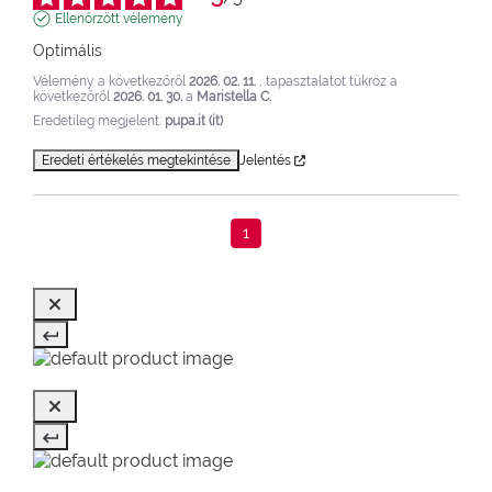
Ellenőrzött vélemény
Optimális
Vélemény a következőről
2026. 02. 11.
, tapasztalatot tükröz a
következőről
2026. 01. 30.
a
Maristella C.
Eredetileg megjelent:
pupa.it (it)
Eredeti értékelés megtekintése
Jelentés
1