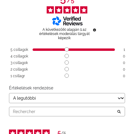
/
5
A következő(k) alapján
1
az
értékelések moderálás tárgyát
képezik
5
csillagok
1
4
csillagok
0
3
csillagok
0
2
csillagok
0
1
csillagr
0
Értékelések rendezése
5
/
5