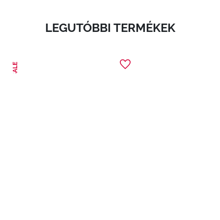
LEGUTÓBBI TERMÉKEK
SALE
1
Vamp! Professional Liner
Szemhéjtus rendkívül vékony ecsettel.