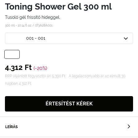
Toning Shower Gel 300 ml
Tusoló gél frissítő hideggel.
300 ml - 10.14 fl oz /
0T3A28A001
001 - 001
4.312 Ft
(-20%)
RRP (Ajánlott fogyasztói ár) 5.390 Ft
A legalacsonyabb ár az elmúlt 30
napban 4.312 Ft
ÉRTESÍTÉST KÉREK
LEÍRÁS