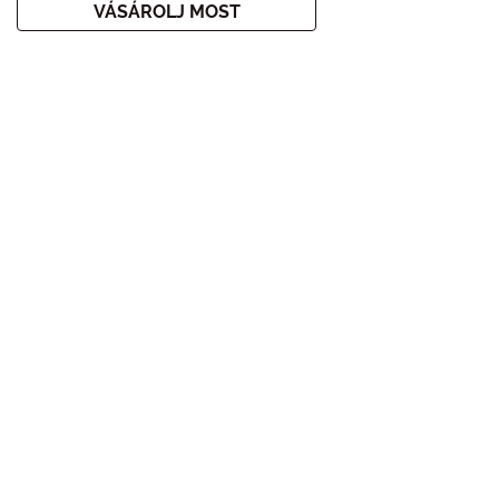
VÁSÁROLJ MOST
Home
Korlátozott Kiadások
PUPA HOME SPA
IRATKOZZ FEL A HÍRLEVELÜNKRE