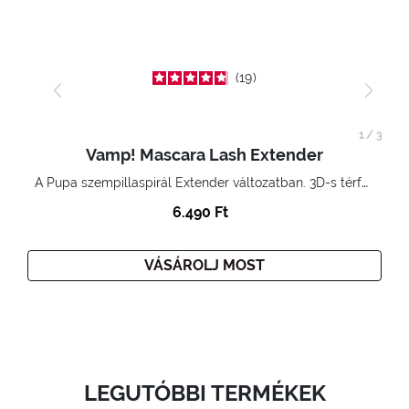
19
1
/
3
Vamp! Mascara Lash Extender
A Pupa szempillaspirál Extender változatban. 3D-s térfogatnövelő hatás. Hihetetlenül hosszú és göndör szempillák
6.490 Ft
VÁSÁROLJ MOST
LEGUTÓBBI TERMÉKEK