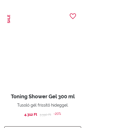
SALE
Toning Shower Gel 300 ml
Tusoló gél frissítő hideggel.
-20%
4.312 Ft
Price reduced from
to
5.390 Ft