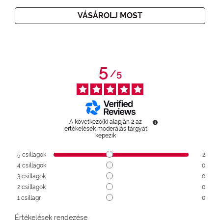
VÁSÁROLJ MOST
5
/
5
A következő(k) alapján
2
az
értékelések moderálás tárgyát
képezik
5
csillagok
2
4
csillagok
0
3
csillagok
0
2
csillagok
0
1
csillagr
0
Értékelések rendezése