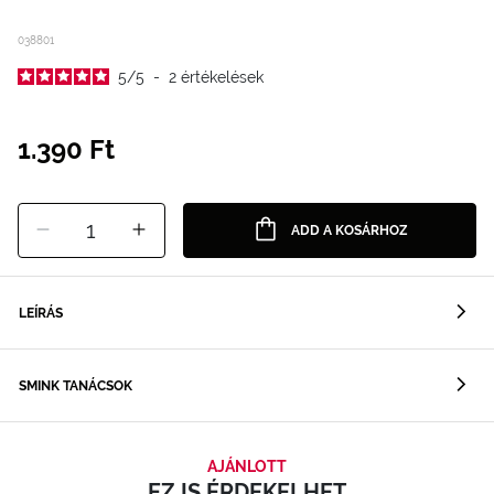
038801
5
/
5
-
2
értékelések
1.390 Ft
1
ADD A KOSÁRHOZ
LEÍRÁS
SMINK TANÁCSOK
AJÁNLOTT
EZ IS ÉRDEKELHET