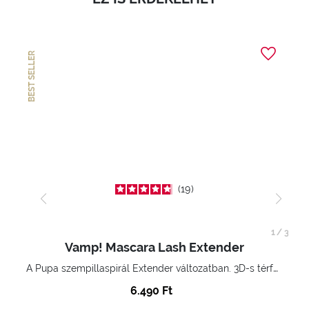
BEST SELLER
19
1
/
3
Vamp! Mascara Lash Extender
A Pupa szempillaspirál Extender változatban. 3D-s térfogatnövelő hatás. Hihetetlenül hosszú és göndör szempillák
6.490 Ft