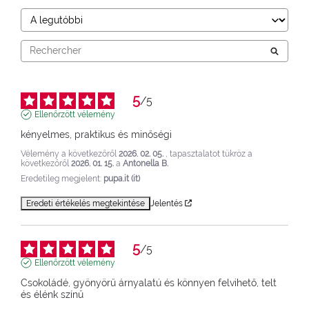
5
/
5
Ellenőrzött vélemény
kényelmes, praktikus és minőségi
Vélemény a következőről
2026. 02. 05.
, tapasztalatot tükröz a
következőről
2026. 01. 15.
a
Antonella B.
Eredetileg megjelent:
pupa.it (it)
Eredeti értékelés megtekintése
Jelentés
5
/
5
Ellenőrzött vélemény
Csokoládé, gyönyörű árnyalatú és könnyen felvihető, telt 
és élénk színű