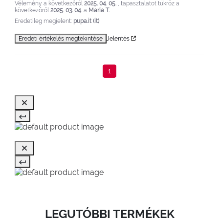
Vélemény a következőről
2025. 04. 05.
, tapasztalatot tükröz a
következőről
2025. 03. 04.
a
Maria T.
Eredetileg megjelent:
pupa.it (it)
Eredeti értékelés megtekintése
Jelentés
1
LEGUTÓBBI TERMÉKEK