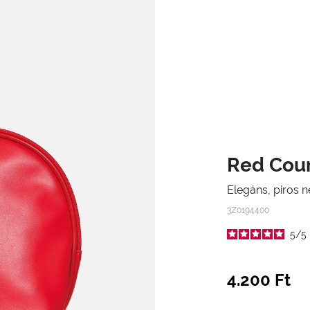
Red Cour
Elegáns, piros n
3Z0194400
5
/
5
4.200 Ft