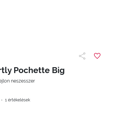
tly Pochette Big
ejlon neszesszer
-
1
értékelések