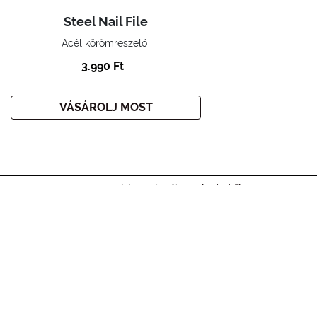
Steel Nail File
Acél körömreszelő
3.990 Ft
VÁSÁROLJ MOST
Home
Smink
Körmök
Kiegészítők
IRATKOZZ FEL A HÍRLEVELÜNKRE