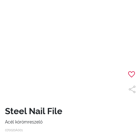
Steel Nail File
Acél körömreszelő
070020A001