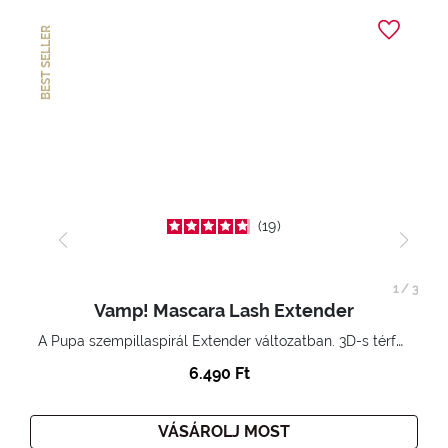
BEST SELLER
19
1
/
3
Vamp! Mascara Lash Extender
A Pupa szempillaspirál Extender változatban. 3D-s térfogatnövelő hatás. Hihetetlenül hosszú és göndör szempillák
6.490 Ft
VÁSÁROLJ MOST