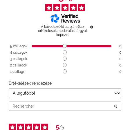
A következő(k) alapján
6
az
értékelések moderálás tárgyát
képezik
5
csillagok
6
4
csillagok
0
3
csillagok
0
2
csillagok
0
1
csillagr
0
Értékelések rendezése
5
/
5