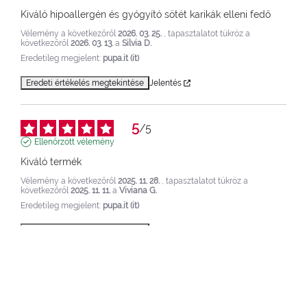
Kiváló hipoallergén és gyógyító sötét karikák elleni fedő
Vélemény a következőről
2026. 03. 25.
, tapasztalatot tükröz a
következőről
2026. 03. 13.
a
Silvia D.
Eredetileg megjelent:
pupa.it (it)
Eredeti értékelés megtekintése
Jelentés
5
/
5
Ellenőrzött vélemény
Kiváló termék
Vélemény a következőről
2025. 11. 28.
, tapasztalatot tükröz a
következőről
2025. 11. 11.
a
Viviana G.
Eredetileg megjelent:
pupa.it (it)
Eredeti értékelés megtekintése
Jelentés
5
/
5
Ellenőrzött vélemény