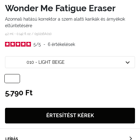
Wonder Me Fatigue Eraser
Azonnali hatású korrektor a szem alatti karikák és árnyékok
eltüntetésére
4,2 ml - 0.142 fl oz /
050216A010
5
/
5
-
6
értékelések
010 - LIGHT BEIGE
5.790 Ft
ÉRTESÍTÉST KÉREK
LEÍRÁS