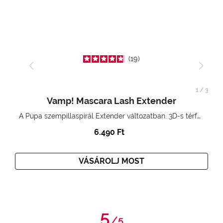
19
1
/
3
Vamp! Mascara Lash Extender
A Pupa szempillaspirál Extender változatban. 3D-s térfogatnövelő hatás. Hihetetlenül hosszú és göndör szempillák
6.490 Ft
VÁSÁROLJ MOST
5
/
5