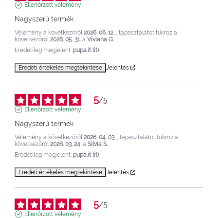
Ellenőrzött vélemény
Nagyszerű termék
Vélemény a következőről
2026. 06. 12.
, tapasztalatot tükröz a
következőről
2026. 05. 31.
a
Viviana G.
Eredetileg megjelent:
pupa.it (it)
Eredeti értékelés megtekintése
Jelentés
5
/
5
Ellenőrzött vélemény
Nagyszerű termék
Vélemény a következőről
2026. 04. 03.
, tapasztalatot tükröz a
következőről
2026. 03. 24.
a
Silvia S.
Eredetileg megjelent:
pupa.it (it)
Eredeti értékelés megtekintése
Jelentés
5
/
5
Ellenőrzött vélemény