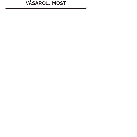
VÁSÁROLJ MOST
Home
Korlátozott Kiadások
PUPA HOME SPA
IRATKOZZ FEL A HÍRLEVELÜNKRE