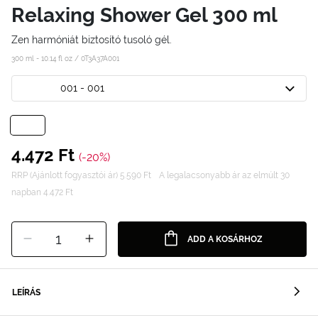
Relaxing Shower Gel 300 ml
Zen harmóniát biztosító tusoló gél.
300 ml - 10.14 fl oz /
0T3A37A001
001 - 001
4.472 Ft
(-20%)
RRP (Ajánlott fogyasztói ár) 5.590 Ft
A legalacsonyabb ár az elmúlt 30
napban 4.472 Ft
1
ADD A KOSÁRHOZ
LEÍRÁS