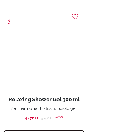
SALE
Relaxing Shower Gel 300 ml
Zen harmóniát biztosító tusoló gél.
-20%
4.472 Ft
Price reduced from
to
5.590 Ft