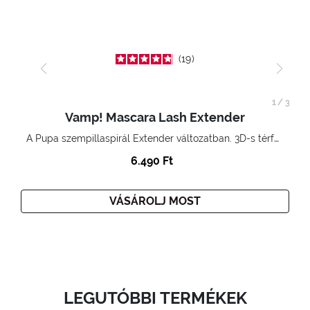
19
1
/
3
Vamp! Mascara Lash Extender
A Pupa szempillaspirál Extender változatban. 3D-s térfogatnövelő hatás. Hihetetlenül hosszú és göndör szempillák
6.490 Ft
VÁSÁROLJ MOST
LEGUTÓBBI TERMÉKEK