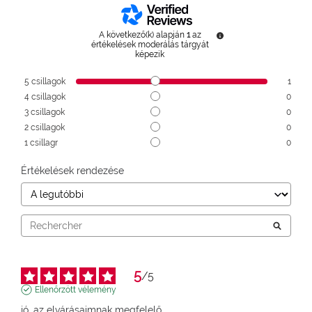
A következő(k) alapján
1
az
értékelések moderálás tárgyát
képezik
5
csillagok
1
4
csillagok
0
3
csillagok
0
2
csillagok
0
1
csillagr
0
Értékelések rendezése
5
/
5
Ellenőrzött vélemény
jó, az elvárásaimnak megfelelő