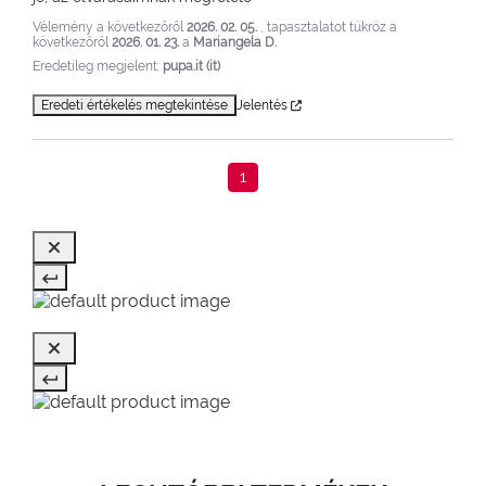
Vélemény a következőről
2026. 02. 05.
, tapasztalatot tükröz a
következőről
2026. 01. 23.
a
Mariangela D.
Eredetileg megjelent:
pupa.it (it)
Eredeti értékelés megtekintése
Jelentés
1