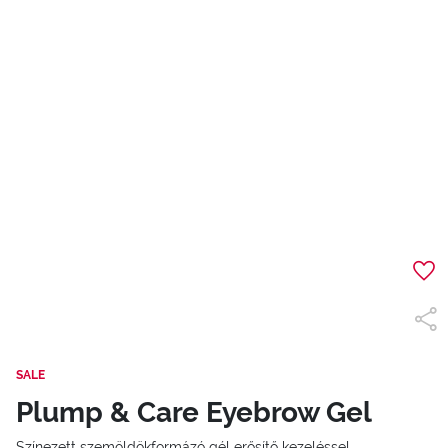
SALE
Plump & Care Eyebrow Gel
Színezett szemöldökformázó gél erősítő kezeléssel