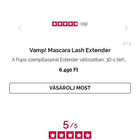
19
1
/
3
Vamp! Mascara Lash Extender
A Pupa szempillaspirál Extender változatban. 3D-s térfogatnövelő hatás. Hihetetlenül hosszú és göndör szempillák
6.490 Ft
VÁSÁROLJ MOST
5
/
5