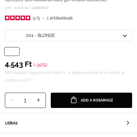
3 ml - 0.101 fl oz /
040562A001
5
/
5
-
1
értékelések
001 - BLONDE
4.543 Ft
(-30%)
RRP (Ajánlott fogyasztói ár) 6.490 Ft
A legalacsonyabb ár az elmúlt 30
napban 4.543 Ft
1
ADD A KOSÁRHOZ
LEÍRÁS