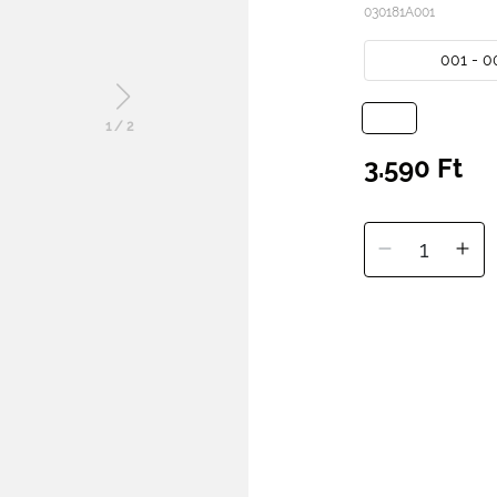
030181A001
001 - 0
1
/
2
3.590 Ft
1