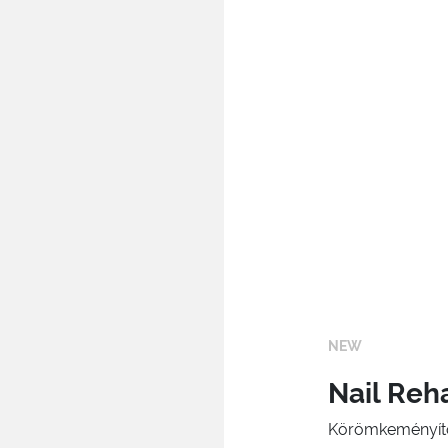
NEW
Nail Reh
Körömkeményítő