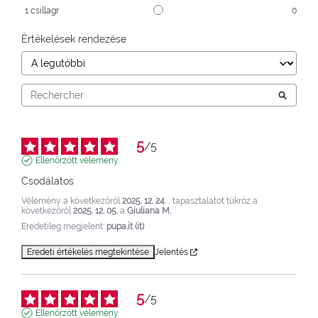
1
csillagr
0
Értékelések rendezése
5
/
5
Ellenőrzött vélemény
Csodálatos
Vélemény a következőről
2025. 12. 24.
, tapasztalatot tükröz a
következőről
2025. 12. 05.
a
Giuliana M.
Eredetileg megjelent:
pupa.it (it)
Eredeti értékelés megtekintése
Jelentés
5
/
5
Ellenőrzött vélemény