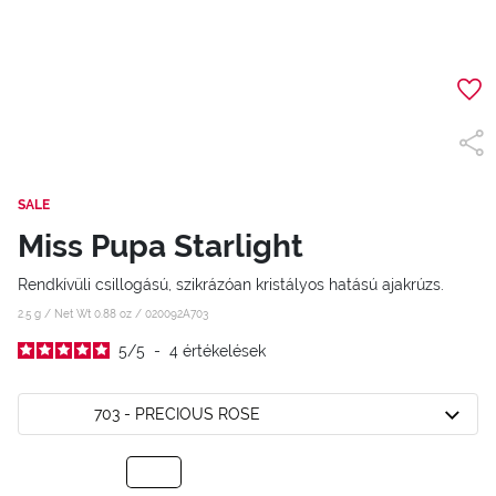
SALE
Miss Pupa Starlight
Rendkívüli csillogású, szikrázóan kristályos hatású ajakrúzs.
2.5 g / Net Wt 0.88 oz /
020092A703
5
/
5
-
4
értékelések
703 - PRECIOUS ROSE