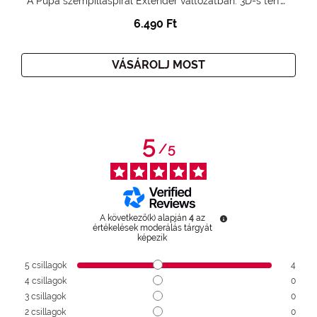
A Pupa szempillaspirál Extender változatban. 3D-s térfogatnövelő hatás. Hihetetlenül hosszú és göndör szempillák
6.490 Ft
VÁSÁROLJ MOST
5
/
5
A következő(k) alapján
4
az
értékelések moderálás tárgyát
képezik
5
csillagok
4
4
csillagok
0
3
csillagok
0
2
csillagok
0