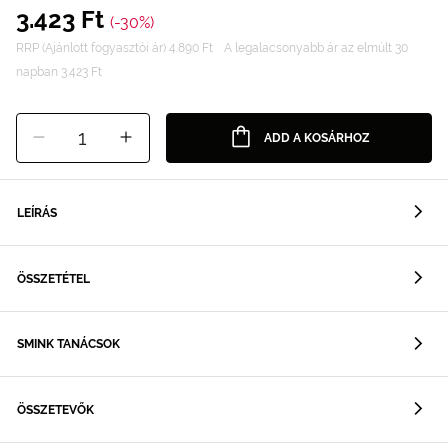
3.423 Ft
(-30%)
RRP (Ajánlott fogyasztói ár) 4.890 Ft
A legalacsonyabb ár az elmúlt 30
napban 3.423 Ft
1
ADD A KOSÁRHOZ
LEÍRÁS
ÖSSZETÉTEL
SMINK TANÁCSOK
ÖSSZETEVŐK