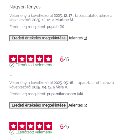
Nagyon fényes
Vélemény a következőről
2025. 12. 17.
, tapasztalatot tükröz a
következőről
2025. 12. 01.
a
Martine M.
Eredetileg megjelent:
pupa.fr (fr)
Eredeti értékelés megtekintése
Jelentés
5
/
5
Ellenőrzött vélemény
...
Vélemény a következőről
2025. 05. 16.
, tapasztalatot tükröz a
következőről
2025. 04. 13.
a
Vera A.
Eredetileg megjelent:
pupamilano.com (uk)
Eredeti értékelés megtekintése
Jelentés
5
/
5
Ellenőrzött vélemény