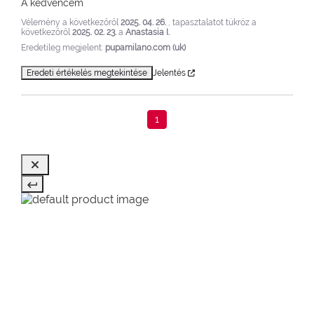
A kedvencem
Vélemény a következőről
2025. 04. 26.
, tapasztalatot tükröz a
következőről
2025. 02. 23.
a
Anastasia I.
Eredetileg megjelent:
pupamilano.com (uk)
Eredeti értékelés megtekintése
Jelentés
1