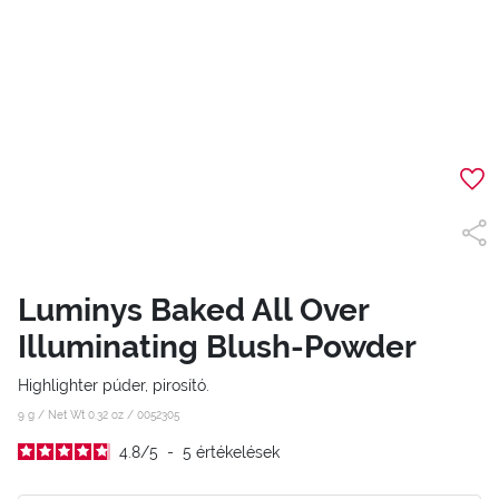
Luminys Baked All Over
Illuminating Blush-Powder
Highlighter púder, pirosító.
9 g / Net Wt 0.32 oz /
0052305
4.8
/
5
-
5
értékelések