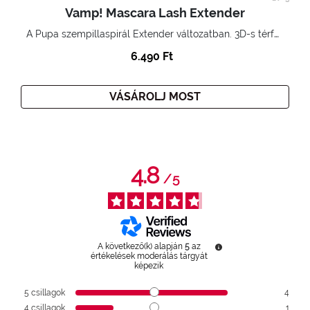
Vamp! Mascara Lash Extender
A Pupa szempillaspirál Extender változatban. 3D-s térfogatnövelő hatás. Hihetetlenül hosszú és göndör szempillák
6.490 Ft
VÁSÁROLJ MOST
4.8
/
5
A következő(k) alapján
5
az
értékelések moderálás tárgyát
képezik
5
csillagok
4
4
csillagok
1