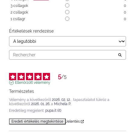
3
csillagok
0
2
csillagok
0
1
csillagr
0
Értékelések rendezése
5
/
5
Ellenőrzött vélemény
Természetes
Vélemény a következőről
2026. 02. 12.
, tapasztalatot tükröz a
következőről
2026. 01. 26.
a
Michela P.
Eredetileg megjelent:
pupa.it (it)
Eredeti értékelés megtekintése
Jelentés