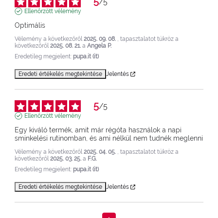
5
/
5
Ellenőrzött vélemény
Optimális
Vélemény a következőről
2025. 09. 08.
, tapasztalatot tükröz a
következőről
2025. 08. 21.
a
Angela P.
Eredetileg megjelent:
pupa.it (it)
Eredeti értékelés megtekintése
Jelentés
5
/
5
Ellenőrzött vélemény
Egy kiváló termék, amit már régóta használok a napi 
sminkelési rutinomban, és ami nélkül nem tudnék meglenni
Vélemény a következőről
2025. 04. 05.
, tapasztalatot tükröz a
következőről
2025. 03. 25.
a
F.G.
Eredetileg megjelent:
pupa.it (it)
Eredeti értékelés megtekintése
Jelentés