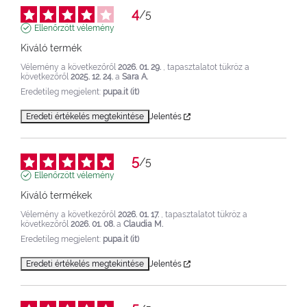
4
/
5
Ellenőrzött vélemény
Kiváló termék
Vélemény a következőről
2026. 01. 29.
, tapasztalatot tükröz a
következőről
2025. 12. 24.
a
Sara A.
Eredetileg megjelent:
pupa.it (it)
Eredeti értékelés megtekintése
Jelentés
5
/
5
Ellenőrzött vélemény
Kiváló termékek
Vélemény a következőről
2026. 01. 17.
, tapasztalatot tükröz a
következőről
2026. 01. 08.
a
Claudia M.
Eredetileg megjelent:
pupa.it (it)
Eredeti értékelés megtekintése
Jelentés