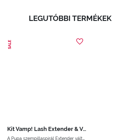
LEGUTÓBBI TERMÉKEK
SALE
Kit Vamp! Lash Extender & Vamp! Eye Pencil
A Pupa szempillaspirál Extender változatban. 2 az 1-ben vízálló ceruza: szemtus és kajal.