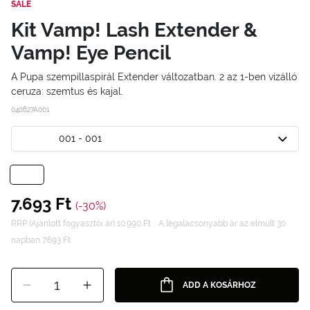
SALE
Kit Vamp! Lash Extender &
Vamp! Eye Pencil
A Pupa szempillaspirál Extender változatban. 2 az 1-ben vízálló
ceruza: szemtus és kajal.
040627A001
001 - 001
7.693 Ft
(-30%)
RRP (Ajánlott fogyasztói ár) 10.990 Ft
A legalacsonyabb ár az elmúlt 30
napban 7.693 Ft
1
ADD A KOSÁRHOZ