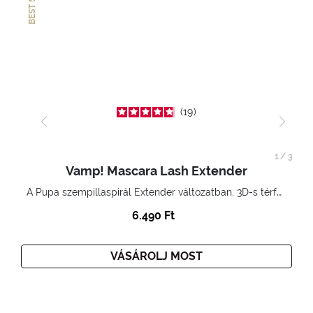
19
1
/
3
Vamp! Mascara Lash Extender
A Pupa szempillaspirál Extender változatban. 3D-s térfogatnövelő hatás. Hihetetlenül hosszú és göndör szempillák
6.490 Ft
VÁSÁROLJ MOST