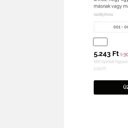
másnak vagy m
040657A001
001 - 0
5.243 Ft
(-3
RRP (Ajánlott fogyaszt
5.243 Ft
Ü