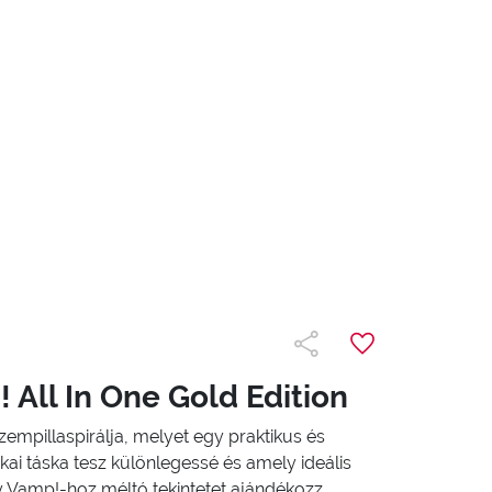
 All In One Gold Edition
empillaspirálja, melyet egy praktikus és
ai táska tesz különlegessé és amely ideális
 Vamp!-hoz méltó tekintetet ajándékozz