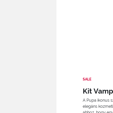
SALE
Kit Vamp!
A Pupa ikonus sz
elegáns kozmetik
ahhoz, hogy egy