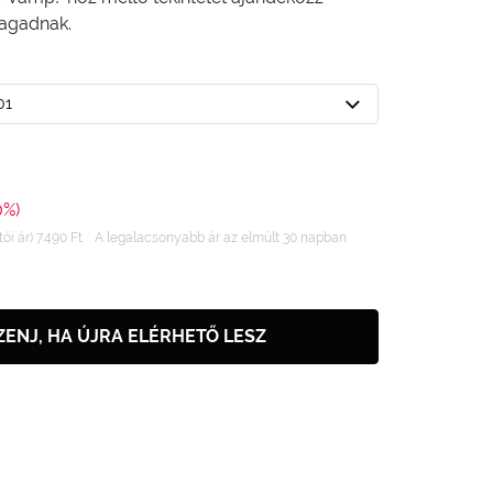
agadnak.
01
0%)
ói ár) 7.490 Ft
A legalacsonyabb ár az elmúlt 30 napban
ZENJ, HA ÚJRA ELÉRHETŐ LESZ