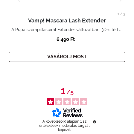
1
/
3
Vamp! Mascara Lash Extender
A Pupa szempillaspirál Extender változatban. 3D-s térfogatnövelő hatás. Hihetetlenül hosszú és göndör szempillák
6.490 Ft
VÁSÁROLJ MOST
1
/
5
A következő(k) alapján
1
az
értékelések moderálás tárgyát
képezik