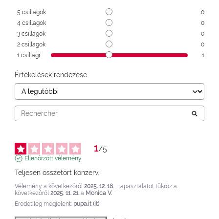
5
csillagok
0
4
csillagok
0
3
csillagok
0
2
csillagok
0
1
csillagr
1
Értékelések rendezése
1
/
5
Ellenőrzött vélemény
Teljesen összetört konzerv.
Vélemény a következőről
2025. 12. 18.
, tapasztalatot tükröz a
következőről
2025. 11. 21.
a
Monica V.
Eredetileg megjelent:
pupa.it (it)