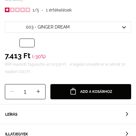
1
/
5
-
1
értékelések
003 - GINGER DREAM
7.413 Ft
(-30%)
RRP (Ajánlott fogyasztói ár) 10.590 Ft
A legalacsonyabb ár az elmúlt 30
napban 7.413 Ft
1
ADD A KOSÁRHOZ
LEÍRÁS
ILLATJEGYEK