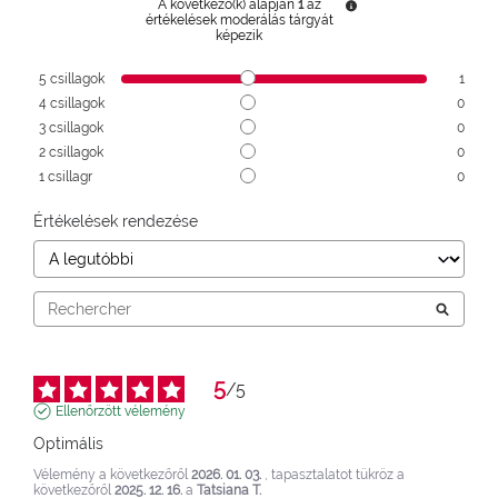
A következő(k) alapján
1
az
értékelések moderálás tárgyát
képezik
5
csillagok
1
4
csillagok
0
3
csillagok
0
2
csillagok
0
1
csillagr
0
Értékelések rendezése
5
/
5
Ellenőrzött vélemény
Optimális
Vélemény a következőről
2026. 01. 03.
, tapasztalatot tükröz a
következőről
2025. 12. 16.
a
Tatsiana T.