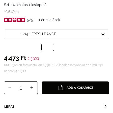
Szikrázó hatású testápoló
0B3R15A004
5
/
5
-
1
értékelések
004 - FRESH DANCE
4.473 Ft
(-30%)
RRP (Ajánlott fogyasztói ár) 6.390 Ft
A legalacsonyabb ár az elmúlt 30
napban 4.473 Ft
1
ADD A KOSÁRHOZ
LEÍRÁS