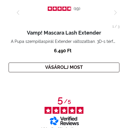
19
1
/
3
Vamp! Mascara Lash Extender
A Pupa szempillaspirál Extender változatban. 3D-s térfogatnövelő hatás. Hihetetlenül hosszú és göndör szempillák
6.490 Ft
VÁSÁROLJ MOST
5
/
5