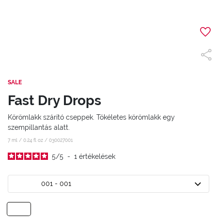
SALE
Fast Dry Drops
Körömlakk szárító cseppek. Tökéletes körömlakk egy
szempillantás alatt.
7 ml / 0.24 fl oz /
030027001
5
/
5
-
1
értékelések
001 - 001