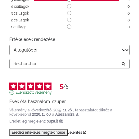
4
csillagok
0
3
csillagok
0
2
csillagok
0
1
csillagr
0
Értékelések rendezése
5
/
5
Ellenőrzött vélemény
Évek óta használom, szuper.
Vélemény a következőről
2025. 11. 26.
, tapasztalatot tükröz a
következőről
2025. 11. 08.
a
Alessandra B.
Eredetileg megjelent:
pupa.it (it)
Eredeti értékelés megtekintése
Jelentés