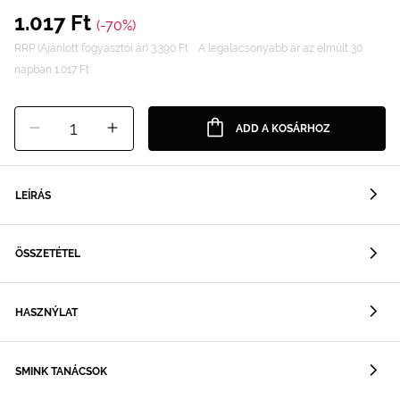
1.017 Ft
(-70%)
RRP (Ajánlott fogyasztói ár) 3.390 Ft
A legalacsonyabb ár az elmúlt 30
napban 1.017 Ft
1
ADD A KOSÁRHOZ
LEÍRÁS
ÖSSZETÉTEL
HASZNÝLAT
SMINK TANÁCSOK