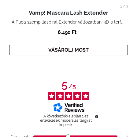
1
/
3
Vamp! Mascara Lash Extender
A Pupa szempillaspirál Extender változatban. 3D-s térfogatnövelő hatás. Hihetetlenül hosszú és göndör szempillák
6.490 Ft
VÁSÁROLJ MOST
5
/
5
A következő(k) alapján
1
az
értékelések moderálás tárgyát
képezik
5
csillagok
1