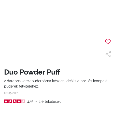
Duo Powder Puff
2 darabos kerek púderpárna készlet, ideális a por- és kompakt
púderek felviteléhez.
070054A001
4
/
5
-
1
értékelések