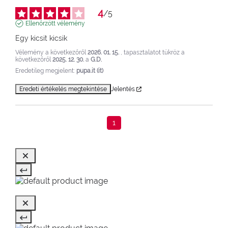
4
/
5
Ellenőrzött vélemény
Egy kicsit kicsik
Vélemény a következőről
2026. 01. 15.
, tapasztalatot tükröz a
következőről
2025. 12. 30.
a
G.D.
Eredetileg megjelent:
pupa.it (it)
Eredeti értékelés megtekintése
Jelentés
1