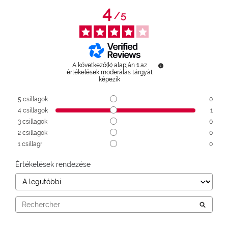
4
/
5
A következő(k) alapján
1
az
értékelések moderálás tárgyát
képezik
5
csillagok
0
4
csillagok
1
3
csillagok
0
2
csillagok
0
1
csillagr
0
Értékelések rendezése