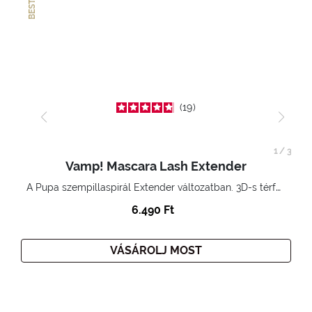
19
1
/
3
Vamp! Mascara Lash Extender
A Pupa szempillaspirál Extender változatban. 3D-s térfogatnövelő hatás. Hihetetlenül hosszú és göndör szempillák
6.490 Ft
VÁSÁROLJ MOST