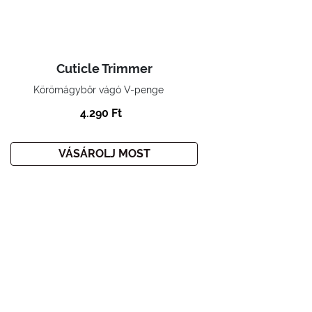
Cuticle Trimmer
Körömágybőr vágó V-penge
4.290 Ft
VÁSÁROLJ MOST
Home
Smink
Körmök
Kiegészítők