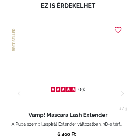
EZ IS ÉRDEKELHET
BEST SELLER
19
1
/
3
Vamp! Mascara Lash Extender
A Pupa szempillaspirál Extender változatban. 3D-s térfogatnövelő hatás. Hihetetlenül hosszú és göndör szempillák
6.490 Ft