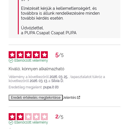
Elnézését kérjük a kellemetlenségért, és 
továbbra is állunk rendelkezésére minden 
további kérdés esetén.

Üdvözlettel,

a PUPA Csapat Csapat PUPA
5
/
5
Ellenőrzött vélemény
Kiváló, könnyen alkalmazható
Vélemény a következőről
2026. 03. 25.
, tapasztalatot tükröz a
következőről
2026. 03. 13.
a
Silvia D.
Eredetileg megjelent:
pupa.it (it)
Eredeti értékelés megtekintése
Jelentés
2
/
5
Ellenőrzött vélemény