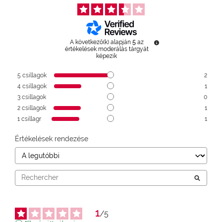
A következő(k) alapján
5
az
értékelések moderálás tárgyát
képezik
5
csillagok
2
4
csillagok
1
3
csillagok
0
2
csillagok
1
1
csillagr
1
Értékelések rendezése
1
/
5