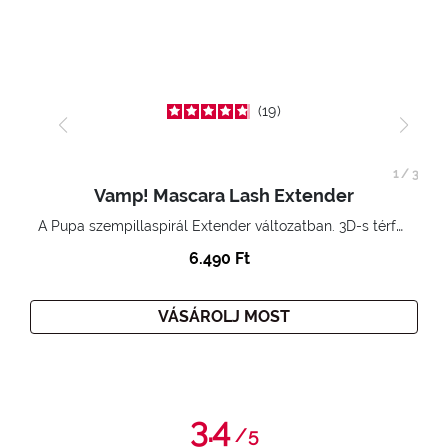
19
1
/
3
Vamp! Mascara Lash Extender
A Pupa szempillaspirál Extender változatban. 3D-s térfogatnövelő hatás. Hihetetlenül hosszú és göndör szempillák
6.490 Ft
VÁSÁROLJ MOST
3.4
/
5