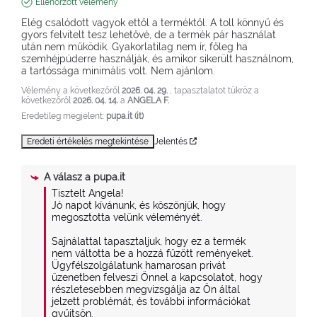
Ellenőrzött vélemény
Elég csalódott vagyok ettől a terméktől. A toll könnyű és 
gyors felvitelt tesz lehetővé, de a termék pár használat 
után nem működik. Gyakorlatilag nem ír, főleg ha 
szemhéjpúderre használják, és amikor sikerült használnom, 
a tartóssága minimális volt. Nem ajánlom.
Vélemény a következőről
2026. 04. 29.
, tapasztalatot tükröz a
következőről
2026. 04. 14.
a
ANGELA F.
Eredetileg megjelent:
pupa.it (it)
Eredeti értékelés megtekintése
Jelentés
A válasz a
pupa.it
Tisztelt Angela!

Jó napot kívánunk, és köszönjük, hogy 
megosztotta velünk véleményét.

Sajnálattal tapasztaljuk, hogy ez a termék 
nem váltotta be a hozzá fűzött reményeket.

Ügyfélszolgálatunk hamarosan privát 
üzenetben felveszi Önnel a kapcsolatot, hogy 
részletesebben megvizsgálja az Ön által 
jelzett problémát, és további információkat 
gyűjtsön.
