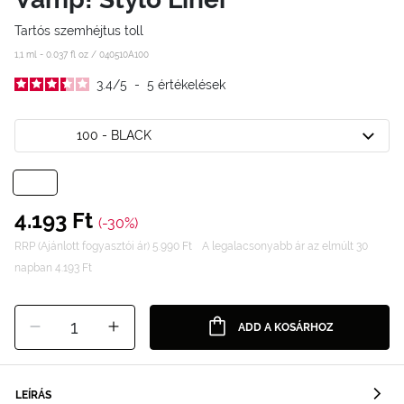
Tartós szemhéjtus toll
1,1 ml - 0.037 fl oz /
040510A100
3.4
/
5
-
5
értékelések
100 - BLACK
4.193 Ft
(-30%)
RRP (Ajánlott fogyasztói ár) 5.990 Ft
A legalacsonyabb ár az elmúlt 30
napban 4.193 Ft
1
ADD A KOSÁRHOZ
LEÍRÁS