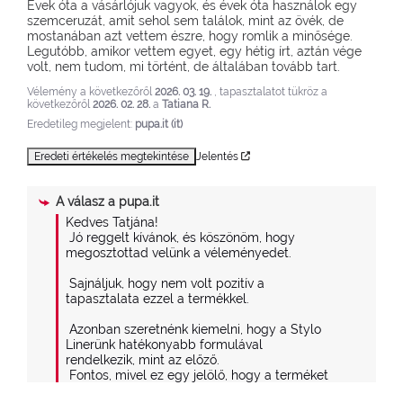
Évek óta a vásárlójuk vagyok, és évek óta használok egy 
szemceruzát, amit sehol sem találok, mint az övék, de 
mostanában azt vettem észre, hogy romlik a minősége. 
Legutóbb, amikor vettem egyet, egy hétig írt, aztán vége 
volt, nem tudom, mi történt, de általában tovább tart.
Vélemény a következőről
2026. 03. 19.
, tapasztalatot tükröz a
következőről
2026. 02. 28.
a
Tatiana R.
Eredetileg megjelent:
pupa.it (it)
Eredeti értékelés megtekintése
Jelentés
A válasz a
pupa.it
Kedves Tatjána!

 Jó reggelt kívánok, és köszönöm, hogy 
megosztottad velünk a véleményedet.

 Sajnáljuk, hogy nem volt pozitív a 
tapasztalata ezzel a termékkel.

 Azonban szeretnénk kiemelni, hogy a Stylo 
Linerünk hatékonyabb formulával 
rendelkezik, mint az előző.

 Fontos, mivel ez egy jelölő, hogy a terméket 
a hegyével lefelé tartsuk (ezt a tokon is 