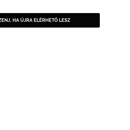
ZENJ, HA ÚJRA ELÉRHETŐ LESZ