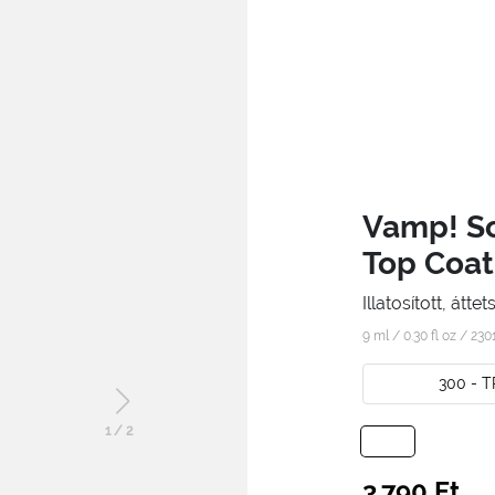
Vamp! Sc
Top Coat
Illatosított, átt
9 ml / 0.30 fl oz /
230
300 - 
1
/
2
3.790 Ft