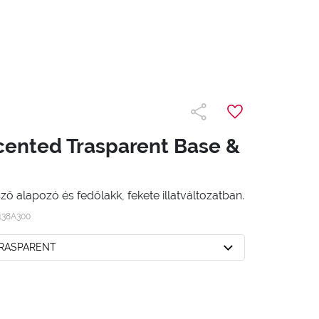
ented Trasparent Base &
etsző alapozó és fedőlakk, fekete illatváltozatban.
138A300
TRASPARENT