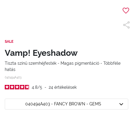
SALE
Vamp! Eyeshadow
Tiszta színű szemhéjfesték - Magas pigmentáció - Többféle
hatás
040494A403
4.8
/
5
-
24
értékelések
040494A403 - FANCY BROWN - GEMS