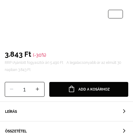
3.843 Ft
(-30%)
RRP (Ajánlott fogyasztói ár) 5.490 Ft
A legalacsonyabb ár az elmúlt 30
napban 3.843 Ft
1
ADD A KOSÁRHOZ
LEÍRÁS
ÖSSZETÉTEL