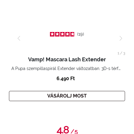
19
1
/
3
Vamp! Mascara Lash Extender
A Pupa szempillaspirál Extender változatban. 3D-s térfogatnövelő hatás. Hihetetlenül hosszú és göndör szempillák
6.490 Ft
VÁSÁROLJ MOST
4.8
/
5