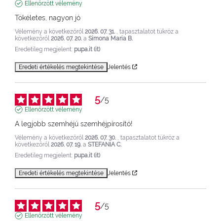
Ellenőrzött vélemény
Tökéletes, nagyon jó
Vélemény a következőről
2026. 07. 31.
, tapasztalatot tükröz a
következőről
2026. 07. 20.
a
Simona Maria B.
Eredetileg megjelent:
pupa.it (it)
Eredeti értékelés megtekintése
Jelentés
5
/
5
Ellenőrzött vélemény
A legjobb szemhéjú szemhéjpírosító!
Vélemény a következőről
2026. 07. 30.
, tapasztalatot tükröz a
következőről
2026. 07. 19.
a
STEFANIA C.
Eredetileg megjelent:
pupa.it (it)
Eredeti értékelés megtekintése
Jelentés
5
/
5
Ellenőrzött vélemény