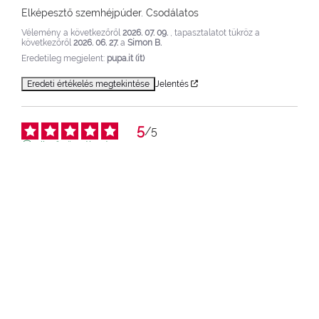
Elképesztő szemhéjpúder. Csodálatos
Vélemény a következőről
2026. 07. 09.
, tapasztalatot tükröz a
következőről
2026. 06. 27.
a
Simon B.
Eredetileg megjelent:
pupa.it (it)
Eredeti értékelés megtekintése
Jelentés
5
/
5
Ellenőrzött vélemény
Ahogy megszoktam, a szemhéjpúderek tartóssága 
összehasonlíthatatlan.
Vélemény a következőről
2026. 06. 04.
, tapasztalatot tükröz a
következőről
2026. 05. 25.
a
Georgia G.
Eredetileg megjelent:
pupa.fr (fr)
Eredeti értékelés megtekintése
Jelentés
4
/
5
Ellenőrzött vélemény