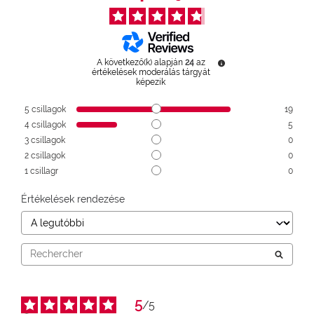
A következő(k) alapján
24
az
értékelések moderálás tárgyát
képezik
5
csillagok
19
4
csillagok
5
3
csillagok
0
2
csillagok
0
1
csillagr
0
Értékelések rendezése
5
/
5