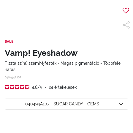
SALE
Vamp! Eyeshadow
Tiszta színű szemhéjfesték - Magas pigmentáció - Többféle
hatás
040494A107
4.8
/
5
-
24
értékelések
040494A107 - SUGAR CANDY - GEMS