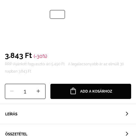
3.843 Ft
(-30%)
RRP (Ajánlott fogyasztói ár) 5.490 Ft
A legalacsonyabb ár az elmúlt 30
napban 3.843 Ft
1
ADD A KOSÁRHOZ
LEÍRÁS
ÖSSZETÉTEL