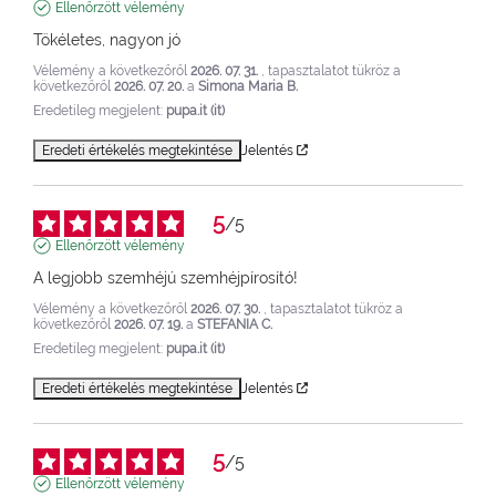
Ellenőrzött vélemény
Tökéletes, nagyon jó
Vélemény a következőről
2026. 07. 31.
, tapasztalatot tükröz a
következőről
2026. 07. 20.
a
Simona Maria B.
Eredetileg megjelent:
pupa.it (it)
Eredeti értékelés megtekintése
Jelentés
5
/
5
Ellenőrzött vélemény
A legjobb szemhéjú szemhéjpírosító!
Vélemény a következőről
2026. 07. 30.
, tapasztalatot tükröz a
következőről
2026. 07. 19.
a
STEFANIA C.
Eredetileg megjelent:
pupa.it (it)
Eredeti értékelés megtekintése
Jelentés
5
/
5
Ellenőrzött vélemény