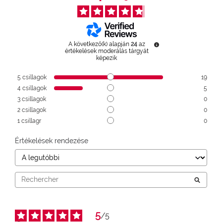
A következő(k) alapján
24
az
értékelések moderálás tárgyát
képezik
5
csillagok
19
4
csillagok
5
3
csillagok
0
2
csillagok
0
1
csillagr
0
Értékelések rendezése
5
/
5