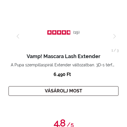
19
1
/
3
Vamp! Mascara Lash Extender
A Pupa szempillaspirál Extender változatban. 3D-s térfogatnövelő hatás. Hihetetlenül hosszú és göndör szempillák
6.490 Ft
VÁSÁROLJ MOST
4.8
/
5