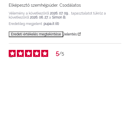
Elképesztő szemhéjpúder. Csodálatos
Vélemény a következőről
2026. 07. 09.
, tapasztalatot tükröz a
következőről
2026. 06. 27.
a
Simon B.
Eredetileg megjelent:
pupa.it (it)
Eredeti értékelés megtekintése
Jelentés
5
/
5
Ellenőrzött vélemény
Ahogy megszoktam, a szemhéjpúderek tartóssága 
összehasonlíthatatlan.
Vélemény a következőről
2026. 06. 04.
, tapasztalatot tükröz a
következőről
2026. 05. 25.
a
Georgia G.
Eredetileg megjelent:
pupa.fr (fr)
Eredeti értékelés megtekintése
Jelentés
4
/
5
Ellenőrzött vélemény