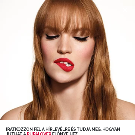
NYÁRI KIÁRUSÍTÁS:
Akár
50%
-os
kedvezmény válogatott
termékeinkre
.
>
Fedezze fel a
0
SKINCARE SCHOOL
Skincare School
IRATKOZZON FEL A HÍRLEVÉLRE ÉS TUDJA MEG, HOGYAN
JUTHAT A
PUPALOVER
ELŐNYEIHEZ