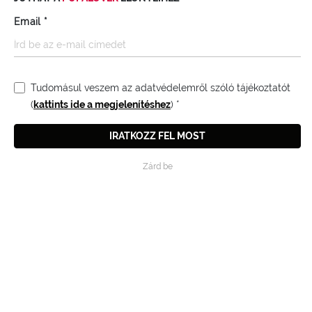
Email
*
PURITY POWDER
NÉZD MEG A VIDEÓT
Tudomásul veszem az adatvédelemről szóló tájékoztatót
(
kattints ide a megjelenítéshez
)
*
IRATKOZZ FEL MOST
Zárd be
A VIDEÓBAN
POR ÉS TONIK: KÉT RAGYOGÁSFOKOZÓ PUPA ÖTLET.
Hámlaszt, simává varázsol, fokozza a ragyogást, hidratál. A
Pupa Glow Essence és Purity Powder megtesz mindent a