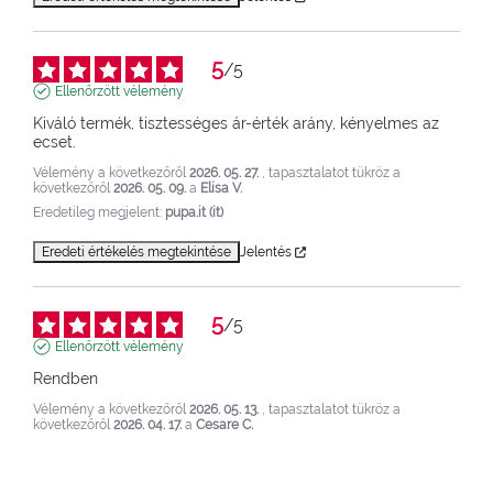
5
/
5
Ellenőrzött vélemény
Kiváló termék, tisztességes ár-érték arány, kényelmes az 
ecset.
Vélemény a következőről
2026. 05. 27.
, tapasztalatot tükröz a
következőről
2026. 05. 09.
a
Elisa V.
Eredetileg megjelent:
pupa.it (it)
Eredeti értékelés megtekintése
Jelentés
5
/
5
Ellenőrzött vélemény
Rendben
Vélemény a következőről
2026. 05. 13.
, tapasztalatot tükröz a
következőről
2026. 04. 17.
a
Cesare C.
Eredetileg megjelent:
pupa.it (it)
Eredeti értékelés megtekintése
Jelentés