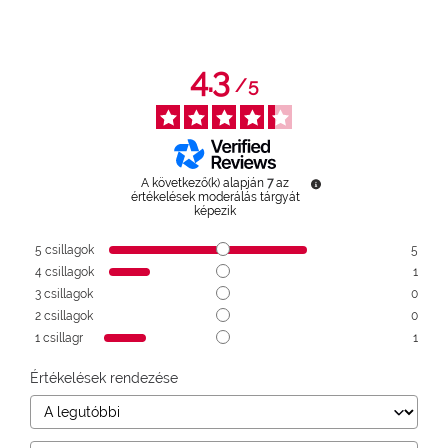
4.3
/
5
A következő(k) alapján
7
az
értékelések moderálás tárgyát
képezik
5
csillagok
5
4
csillagok
1
3
csillagok
0
2
csillagok
0
1
csillagr
1
Értékelések rendezése