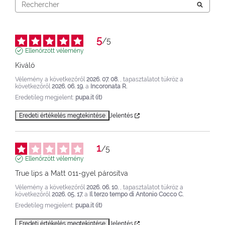
5
/
5
Ellenőrzött vélemény
Kiváló
Vélemény a következőről
2026. 07. 08.
, tapasztalatot tükröz a
következőről
2026. 06. 19.
a
Incoronata R.
Eredetileg megjelent:
pupa.it (it)
Eredeti értékelés megtekintése
Jelentés
1
/
5
Ellenőrzött vélemény
True lips a Matt 011-gyel párosítva
Vélemény a következőről
2026. 06. 10.
, tapasztalatot tükröz a
következőről
2026. 05. 17.
a
Il terzo tempo di Antonio Cocco C.
Eredetileg megjelent:
pupa.it (it)
Eredeti értékelés megtekintése
Jelentés