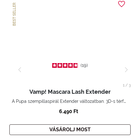
BEST SELLER
19
1
/
3
Vamp! Mascara Lash Extender
A Pupa szempillaspirál Extender változatban. 3D-s térfogatnövelő hatás. Hihetetlenül hosszú és göndör szempillák
6.490 Ft
VÁSÁROLJ MOST