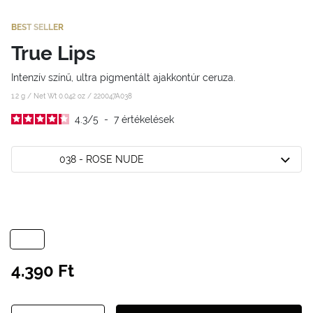
BEST SELLER
True Lips
Intenzív színű, ultra pigmentált ajakkontúr ceruza.
1.2 g / Net Wt 0.042 oz /
220047A038
4.3
/
5
-
7
értékelések
038 - ROSE NUDE
4.390 Ft