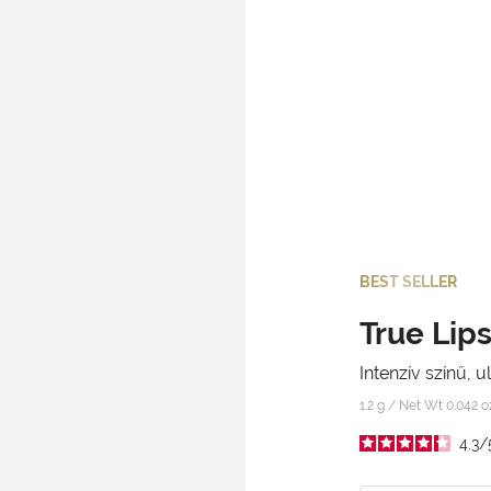
BEST SELLER
True Lip
Intenzív színű, 
1.2 g / Net Wt 0.042 
4.3
/