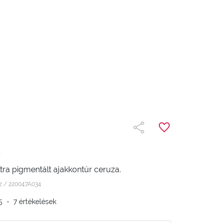
s
ultra pigmentált ajakkontúr ceruza.
oz /
220047A034
5
-
7
értékelések