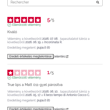
5
/
5
Ellenőrzött vélemény
Kiváló
Vélemény a következőről
2026. 07. 08.
, tapasztalatot tükröz a
következőről
2026. 06. 19.
a
Incoronata R.
Eredetileg megjelent:
pupa.it (it)
Eredeti értékelés megtekintése
Jelentés
1
/
5
Ellenőrzött vélemény
True lips a Matt 011-gyel párosítva
Vélemény a következőről
2026. 06. 10.
, tapasztalatot tükröz a
következőről
2026. 05. 17.
a
Il terzo tempo di Antonio Cocco C.
Eredetileg megjelent:
pupa.it (it)
Eredeti értékelés megtekintése
Jelentés