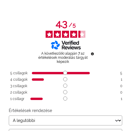
4.3
/
5
A következő(k) alapján
7
az
értékelések moderálás tárgyát
képezik
5
csillagok
5
4
csillagok
1
3
csillagok
0
2
csillagok
0
1
csillagr
1
Értékelések rendezése