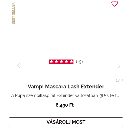
BEST SELLER
19
1
/
3
Vamp! Mascara Lash Extender
A Pupa szempillaspirál Extender változatban. 3D-s térfogatnövelő hatás. Hihetetlenül hosszú és göndör szempillák
6.490 Ft
VÁSÁROLJ MOST