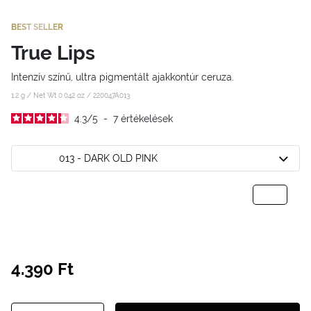
BEST SELLER
True Lips
Intenzív színű, ultra pigmentált ajakkontúr ceruza.
1.2 g / Net Wt 0.042 oz /
220047A013
4.3
/
5
-
7
értékelések
013 - DARK OLD PINK
4.390 Ft