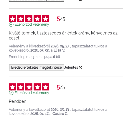
5
/
5
Ellenőrzött vélemény
Kiváló termék, tisztességes ár-érték arány, kényelmes az 
ecset.
Vélemény a következőről
2026. 05. 27.
, tapasztalatot tükröz a
következőről
2026. 05. 09.
a
Elisa V.
Eredetileg megjelent:
pupa.it (it)
Eredeti értékelés megtekintése
Jelentés
5
/
5
Ellenőrzött vélemény
Rendben
Vélemény a következőről
2026. 05. 13.
, tapasztalatot tükröz a
következőről
2026. 04. 17.
a
Cesare C.
Eredetileg megjelent:
pupa.it (it)
Eredeti értékelés megtekintése
Jelentés