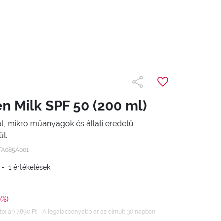
n Milk SPF 50 (200 ml)
l, mikro műanyagok és állati eredetű
l.
TA085A001
-
1
értékelések
0%)
ói ár) 7.890 Ft
A legalacsonyabb ár az elmúlt 30 napban