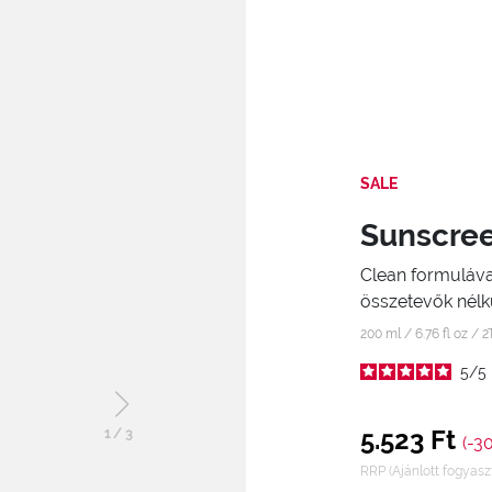
SALE
Sunscree
Clean formuláva
összetevők nélkü
200 ml / 6.76 fl oz /
2
5
/
5
5.523 Ft
1
/
3
(-3
RRP (Ajánlott fogyaszt