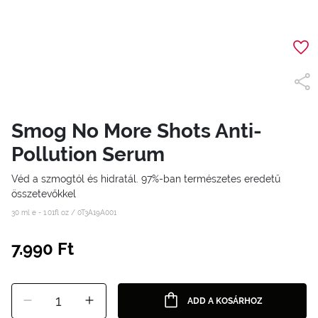
Smog No More Shots Anti-
Pollution Serum
Véd a szmogtól és hidratál. 97%-ban természetes eredetű
összetevőkkel
30 ml e - 1.01fl oz /
0T3A19A001
7.990 Ft
1
ADD A KOSÁRHOZ