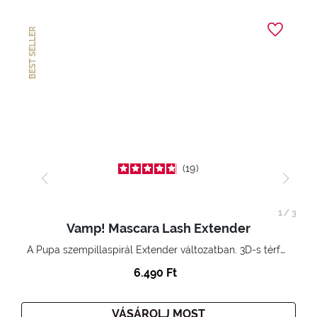
BEST SELLER
19
1
/
3
Vamp! Mascara Lash Extender
A Pupa szempillaspirál Extender változatban. 3D-s térfogatnövelő hatás. Hihetetlenül hosszú és göndör szempillák
6.490 Ft
VÁSÁROLJ MOST