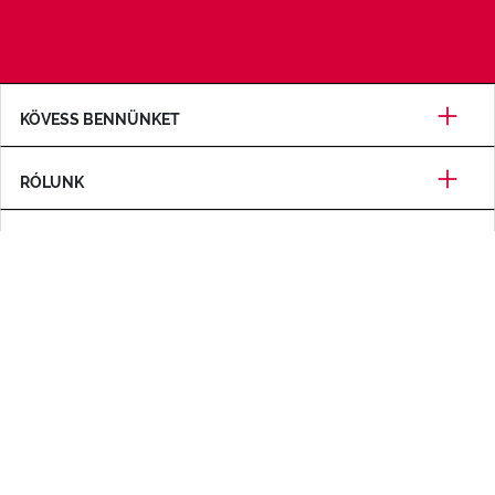
KÖVESS BENNÜNKET
RÓLUNK
SEGÍTSÉG
TANÚSÍTVÁNYOK
FIZETÉSI MÓD
Vállalati információk
Felhasználási feltételek
Adatvédelmi politika
A sütik kezelésének politikája