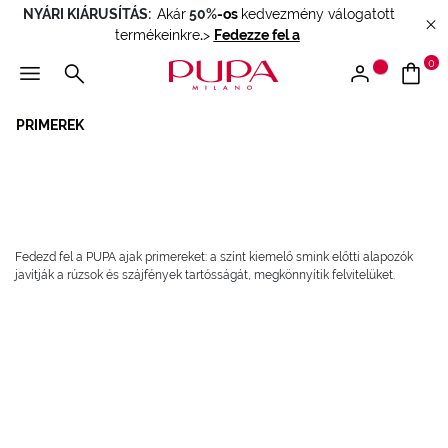
NYÁRI KIÁRUSÍTÁS:
Akár
50%
-os
kedvezmény válogatott
termékeinkre
.
>
Fedezze fel a
0
PRIMEREK
Fedezd fel a PUPA ajak primereket: a színt kiemelő smink előtti alapozók
javítják a rúzsok és szájfények tartósságát, megkönnyítik felvitelüket.