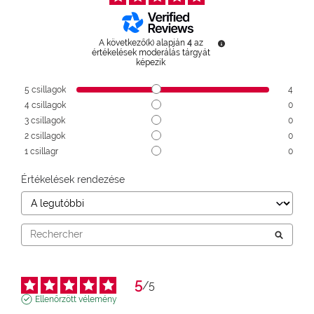
A következő(k) alapján
4
az
értékelések moderálás tárgyát
képezik
5
csillagok
4
4
csillagok
0
3
csillagok
0
2
csillagok
0
1
csillagr
0
Értékelések rendezése
5
/
5
Ellenőrzött vélemény