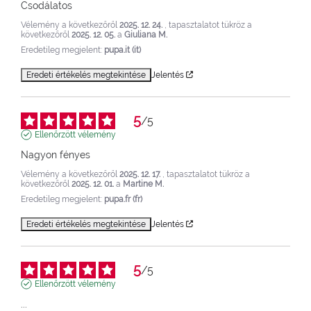
Csodálatos
Vélemény a következőről
2025. 12. 24.
, tapasztalatot tükröz a
következőről
2025. 12. 05.
a
Giuliana M.
Eredetileg megjelent:
pupa.it (it)
Eredeti értékelés megtekintése
Jelentés
5
/
5
Ellenőrzött vélemény
Nagyon fényes
Vélemény a következőről
2025. 12. 17.
, tapasztalatot tükröz a
következőről
2025. 12. 01.
a
Martine M.
Eredetileg megjelent:
pupa.fr (fr)
Eredeti értékelés megtekintése
Jelentés
5
/
5
Ellenőrzött vélemény
...