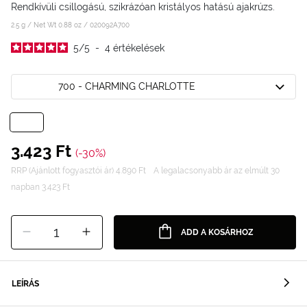
Rendkívüli csillogású, szikrázóan kristályos hatású ajakrúzs.
2.5 g / Net Wt 0.88 oz /
020092A700
5
/
5
-
4
értékelések
700 - CHARMING CHARLOTTE
3.423 Ft
(-30%)
RRP (Ajánlott fogyasztói ár) 4.890 Ft
A legalacsonyabb ár az elmúlt 30
napban 3.423 Ft
1
ADD A KOSÁRHOZ
LEÍRÁS