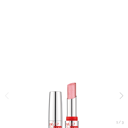
1
/
3