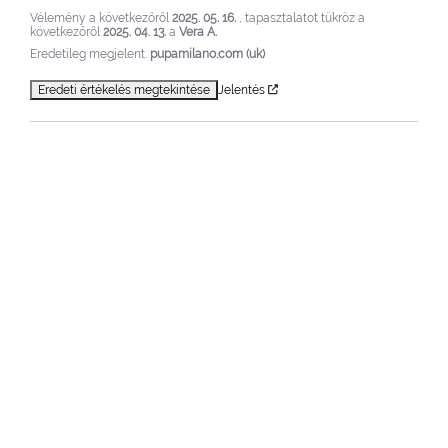
Vélemény a következőről
2025. 05. 16.
, tapasztalatot tükröz a
következőről
2025. 04. 13.
a
Vera A.
Eredetileg megjelent:
pupamilano.com (uk)
Eredeti értékelés megtekintése
Jelentés
5
/
5
Ellenőrzött vélemény
A kedvencem
Vélemény a következőről
2025. 04. 26.
, tapasztalatot tükröz a
következőről
2025. 02. 23.
a
Anastasia I.
Eredetileg megjelent:
pupamilano.com (uk)
Eredeti értékelés megtekintése
Jelentés
1