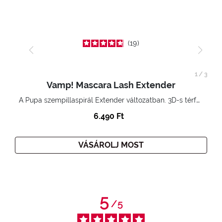
19
1
/
3
Vamp! Mascara Lash Extender
A Pupa szempillaspirál Extender változatban. 3D-s térfogatnövelő hatás. Hihetetlenül hosszú és göndör szempillák
6.490 Ft
VÁSÁROLJ MOST
5
/
5