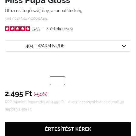
Miss Pupa Gloss
Ultra csillogó szájfény, azonnali teltség
5 ml / 0.17 fl oz /
020032A404
5
/
5
-
4
értékelések
404 - WARM NUDE
2.495 Ft
(-50%)
RRP (Ajánlott fogyasztói ár) 4.990 Ft
A legalacsonyabb ár az elmúlt 30
napban 2.495 Ft
ÉRTESÍTÉST KÉREK