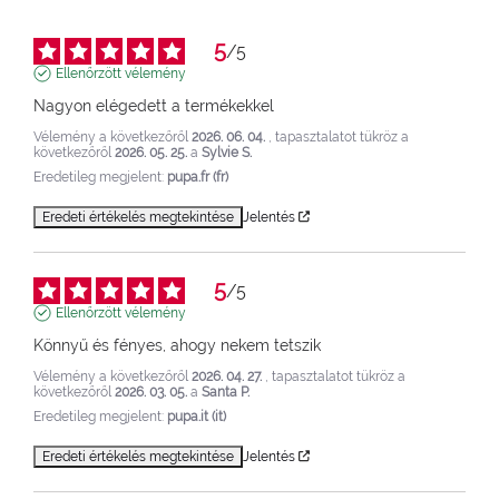
5
/
5
Ellenőrzött vélemény
Nagyon elégedett a termékekkel
Vélemény a következőről
2026. 06. 04.
, tapasztalatot tükröz a
következőről
2026. 05. 25.
a
Sylvie S.
Eredetileg megjelent:
pupa.fr (fr)
Eredeti értékelés megtekintése
Jelentés
5
/
5
Ellenőrzött vélemény
Könnyű és fényes, ahogy nekem tetszik
Vélemény a következőről
2026. 04. 27.
, tapasztalatot tükröz a
következőről
2026. 03. 05.
a
Santa P.
Eredetileg megjelent:
pupa.it (it)
Eredeti értékelés megtekintése
Jelentés