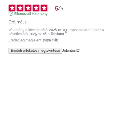
5
/
5
Ellenőrzött vélemény
Optimális
Vélemény a következőről
2026. 01. 03.
, tapasztalatot tükröz a
következőről
2025. 12. 16.
a
Tatsiana T.
Eredetileg megjelent:
pupa.it (it)
Eredeti értékelés megtekintése
Jelentés
5
/
5
Ellenőrzött vélemény
Optimális
Vélemény a következőről
2025. 08. 20.
, tapasztalatot tükröz a
következőről
2025. 08. 09.
a
Felicia T.
Eredetileg megjelent:
pupa.it (it)
Eredeti értékelés megtekintése
Jelentés