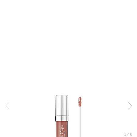
1
/
6