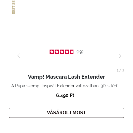
BEST SELLER
19
1
/
3
Vamp! Mascara Lash Extender
A Pupa szempillaspirál Extender változatban. 3D-s térfogatnövelő hatás. Hihetetlenül hosszú és göndör szempillák
6.490 Ft
VÁSÁROLJ MOST