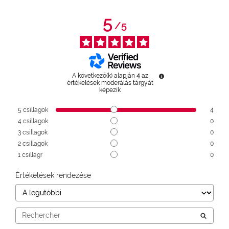
5
/
5
A következő(k) alapján
4
az
értékelések moderálás tárgyát
képezik
5
csillagok
4
4
csillagok
0
3
csillagok
0
2
csillagok
0
1
csillagr
0
Értékelések rendezése