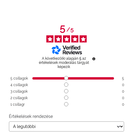
5
/
5
A következő(k) alapján
5
az
értékelések moderálás tárgyát
képezik
5
csillagok
5
4
csillagok
0
3
csillagok
0
2
csillagok
0
1
csillagr
0
Értékelések rendezése