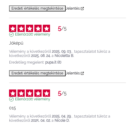
Eredeti értékelés megtekintése
Jelentés
5
/
5
Ellenőrzött vélemény
Jóképű
Vélemény a következőről
2025. 09. 03.
, tapasztalatot tükröz a
következőről
2025. 08. 24.
a
Nicoletta B.
Eredetileg megjelent:
pupa.it (it)
Eredeti értékelés megtekintése
Jelentés
5
/
5
Ellenőrzött vélemény
015
Vélemény a következőről
2025. 04. 29.
, tapasztalatot tükröz a
következőről
2025. 04. 02.
a
Nicole D.
Eredetileg megjelent:
pupa.fr (fr)