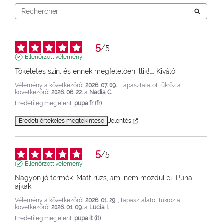
5
/
5
Ellenőrzött vélemény
Tökéletes szín, és ennek megfelelően illik!…. Kiváló
Vélemény a következőről
2026. 07. 09.
, tapasztalatot tükröz a
következőről
2026. 06. 22.
a
Nadia C.
Eredetileg megjelent:
pupa.fr (fr)
Eredeti értékelés megtekintése
Jelentés
5
/
5
Ellenőrzött vélemény
Nagyon jó termék. Matt rúzs, ami nem mozdul el. Puha 
ajkak.
Vélemény a következőről
2026. 01. 29.
, tapasztalatot tükröz a
következőről
2026. 01. 09.
a
Lucia I.
Eredetileg megjelent:
pupa.it (it)