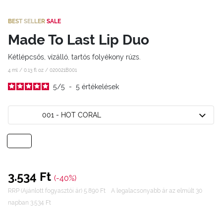
BEST SELLER
SALE
Made To Last Lip Duo
Kétlépcsős, vízálló, tartós folyékony rúzs.
4 ml / 0.13 fl oz /
020021B001
5
/
5
-
5
értékelések
001 - HOT CORAL
3.534 Ft
(-40%)
RRP (Ajánlott fogyasztói ár) 5.890 Ft
A legalacsonyabb ár az elmúlt 30
napban 3.534 Ft