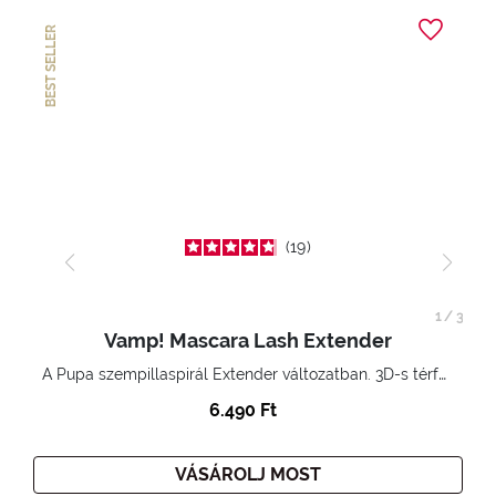
BEST SELLER
19
1
/
3
Vamp! Mascara Lash Extender
A Pupa szempillaspirál Extender változatban. 3D-s térfogatnövelő hatás. Hihetetlenül hosszú és göndör szempillák
6.490 Ft
VÁSÁROLJ MOST