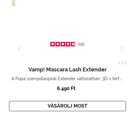
19
1
/
3
Vamp! Mascara Lash Extender
A Pupa szempillaspirál Extender változatban. 3D-s térfogatnövelő hatás. Hihetetlenül hosszú és göndör szempillák
6.490 Ft
VÁSÁROLJ MOST