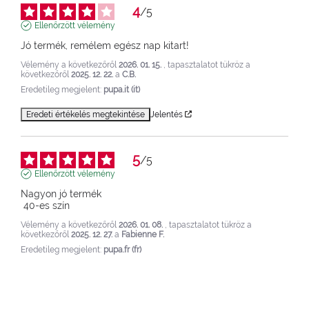
4
/
5
Ellenőrzött vélemény
Jó termék, remélem egész nap kitart!
Vélemény a következőről
2026. 01. 15.
, tapasztalatot tükröz a
következőről
2025. 12. 22.
a
C.B.
Eredetileg megjelent:
pupa.it (it)
Eredeti értékelés megtekintése
Jelentés
5
/
5
Ellenőrzött vélemény
Nagyon jó termék

 40-es szín
Vélemény a következőről
2026. 01. 08.
, tapasztalatot tükröz a
következőről
2025. 12. 27.
a
Fabienne F.
Eredetileg megjelent:
pupa.fr (fr)
Eredeti értékelés megtekintése
Jelentés