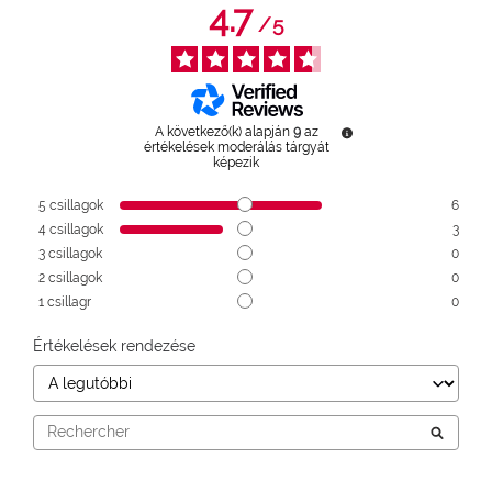
4.7
/
5
A következő(k) alapján
9
az
értékelések moderálás tárgyát
képezik
5
csillagok
6
4
csillagok
3
3
csillagok
0
2
csillagok
0
1
csillagr
0
Értékelések rendezése