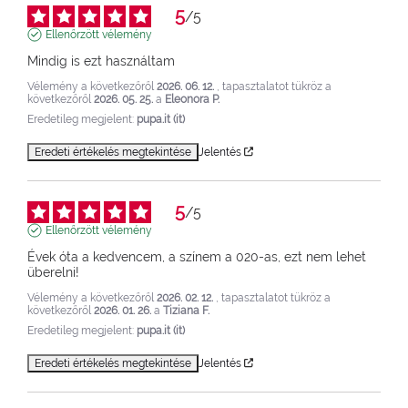
5
/
5
Ellenőrzött vélemény
Mindig is ezt használtam
Vélemény a következőről
2026. 06. 12.
, tapasztalatot tükröz a
következőről
2026. 05. 25.
a
Eleonora P.
Eredetileg megjelent:
pupa.it (it)
Eredeti értékelés megtekintése
Jelentés
5
/
5
Ellenőrzött vélemény
Évek óta a kedvencem, a színem a 020-as, ezt nem lehet 
überelni!
Vélemény a következőről
2026. 02. 12.
, tapasztalatot tükröz a
következőről
2026. 01. 26.
a
Tiziana F.
Eredetileg megjelent:
pupa.it (it)
Eredeti értékelés megtekintése
Jelentés