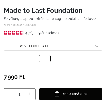
Made to Last Foundation
Folyékony alapozó, extrém tartósság, abszolút komfortérzet
30 ml / 1.01 fl oz /
050035010
4.7
/
5
-
9
értékelések
010 - PORCELAIN
7.990 Ft
1
ADD A KOSÁRHOZ