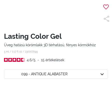
Lasting Color Gel
Üveg hatású körömlakk 3D térhatású, fényes körmökhöz
5 ml / 0.17 fl oz /
230007099
4.6
/
5
-
15
értékelések
099 - ANTIQUE ALABASTER