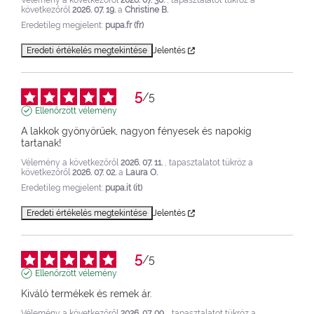
Vélemény a következőről
2026. 07. 30.
, tapasztalatot tükröz a
következőről
2026. 07. 19.
a
Christine B.
Eredetileg megjelent:
pupa.fr (fr)
Eredeti értékelés megtekintése
Jelentés
5
/
5
Ellenőrzött vélemény
A lakkok gyönyörűek, nagyon fényesek és napokig 
tartanak!
Vélemény a következőről
2026. 07. 11.
, tapasztalatot tükröz a
következőről
2026. 07. 02.
a
Laura O.
Eredetileg megjelent:
pupa.it (it)
Eredeti értékelés megtekintése
Jelentés
5
/
5
Ellenőrzött vélemény
Kiváló termékek és remek ár.
Vélemény a következőről
2026. 07. 09.
, tapasztalatot tükröz a