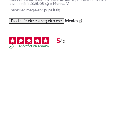
következőről
2026. 06. 19.
a
Monica V.
Eredetileg megjelent:
pupa.it (it)
Eredeti értékelés megtekintése
Jelentés
5
/
5
Ellenőrzött vélemény
Érvényes, de egy kicsit drága. Tartósságát tekintve képes 
szimulálni a fél tartós lakkot.
Vélemény a következőről
2026. 06. 03.
, tapasztalatot tükröz a
következőről
2026. 05. 12.
a
Raffaella Z.
Eredetileg megjelent:
pupa.it (it)
Eredeti értékelés megtekintése
Jelentés
5
/
5
Ellenőrzött vélemény
A lila színt választottam, és nagyon elégedett vagyok vele, 
mert könnyű felvinni, és a hatása mesés és tartós.