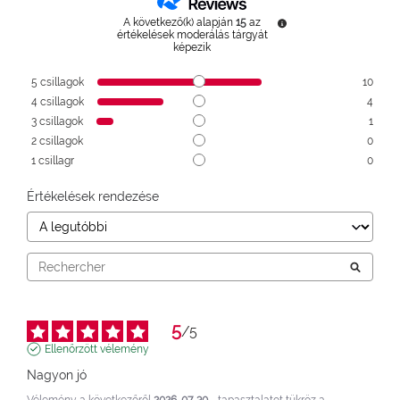
A következő(k) alapján
15
az
értékelések moderálás tárgyát
képezik
5
csillagok
10
4
csillagok
4
3
csillagok
1
2
csillagok
0
1
csillagr
0
Értékelések rendezése
5
/
5
Ellenőrzött vélemény
Nagyon jó