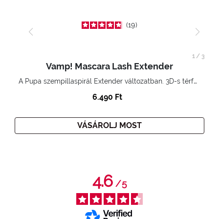
19
1
/
3
Vamp! Mascara Lash Extender
A Pupa szempillaspirál Extender változatban. 3D-s térfogatnövelő hatás. Hihetetlenül hosszú és göndör szempillák
6.490 Ft
VÁSÁROLJ MOST
4.6
/
5