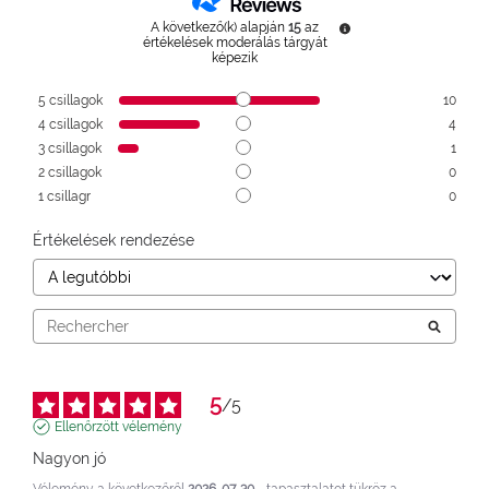
A következő(k) alapján
15
az
értékelések moderálás tárgyát
képezik
5
csillagok
10
4
csillagok
4
3
csillagok
1
2
csillagok
0
1
csillagr
0
Értékelések rendezése
5
/
5
Ellenőrzött vélemény
Nagyon jó