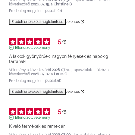
Vélemény a következőről
2026. 07. 30.
, tapasztalatot tükröz a
következőről
2026. 07. 19.
a
Christine B.
Eredetileg megjelent:
pupa.fr (fr)
Eredeti értékelés megtekintése
Jelentés
5
/
5
Ellenőrzött vélemény
A lakkok gyönyörűek, nagyon fényesek és napokig 
tartanak!
Vélemény a következőről
2026. 07. 11.
, tapasztalatot tükröz a
következőről
2026. 07. 02.
a
Laura O.
Eredetileg megjelent:
pupa.it (it)
Eredeti értékelés megtekintése
Jelentés
5
/
5
Ellenőrzött vélemény
Kiváló termékek és remek ár.
Vélemény a következőről
2026. 07. 09.
, tapasztalatot tükröz a