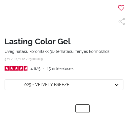
Lasting Color Gel
Üveg hatású körömlakk 3D térhatású, fényes körmökhöz
5 ml / 0.17 fl oz /
230007025
4.6
/
5
-
15
értékelések
025 - VELVETY BREEZE