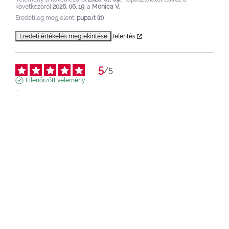
következőről
2026. 06. 19.
a
Monica V.
Eredetileg megjelent:
pupa.it (it)
Eredeti értékelés megtekintése
Jelentés
5
/
5
Ellenőrzött vélemény
Érvényes, de egy kicsit drága. Tartósságát tekintve képes 
szimulálni a fél tartós lakkot.
Vélemény a következőről
2026. 06. 03.
, tapasztalatot tükröz a
következőről
2026. 05. 12.
a
Raffaella Z.
Eredetileg megjelent:
pupa.it (it)
Eredeti értékelés megtekintése
Jelentés
5
/
5
Ellenőrzött vélemény
A lila színt választottam, és nagyon elégedett vagyok vele, 
mert könnyű felvinni, és a hatása mesés és tartós.