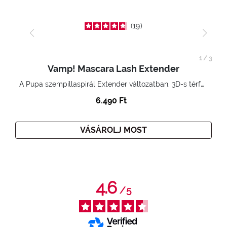
19
1
/
3
Vamp! Mascara Lash Extender
A Pupa szempillaspirál Extender változatban. 3D-s térfogatnövelő hatás. Hihetetlenül hosszú és göndör szempillák
6.490 Ft
VÁSÁROLJ MOST
4.6
/
5