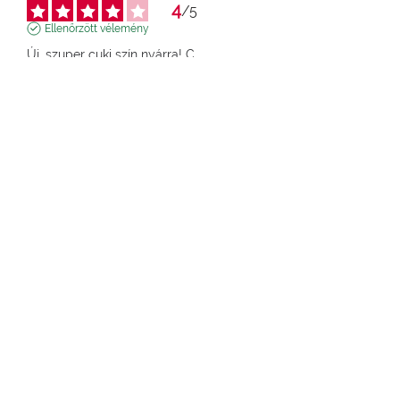
4
/
5
Ellenőrzött vélemény
Új, szuper cuki szín nyárra! C
Vélemény a következőről
2025. 07. 09.
, tapasztalatot tükröz a
következőről
2025. 06. 27.
a
Lucrezia D.
Eredetileg megjelent:
pupa.it (it)
Eredeti értékelés megtekintése
Jelentés
5
/
5
Ellenőrzött vélemény
fehér, könnyen kenhető
Vélemény a következőről
2025. 06. 13.
, tapasztalatot tükröz a
következőről
2025. 05. 26.
a
SARA ERIKA L.
Eredetileg megjelent:
pupa.it (it)
Eredeti értékelés megtekintése
Jelentés
1
2