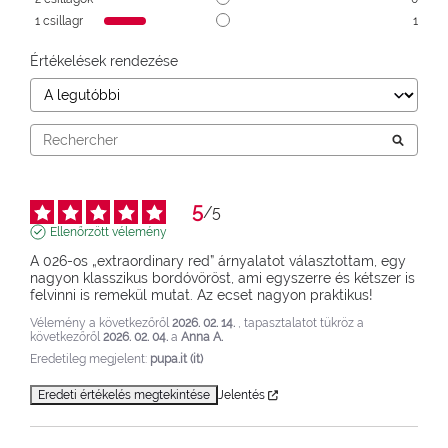
1
csillagr
1
Értékelések rendezése
5
/
5
Ellenőrzött vélemény
A 026-os „extraordinary red” árnyalatot választottam, egy 
nagyon klasszikus bordóvöröst, ami egyszerre és kétszer is 
felvinni is remekül mutat. Az ecset nagyon praktikus!
Vélemény a következőről
2026. 02. 14.
, tapasztalatot tükröz a
következőről
2026. 02. 04.
a
Anna A.
Eredetileg megjelent:
pupa.it (it)
Eredeti értékelés megtekintése
Jelentés