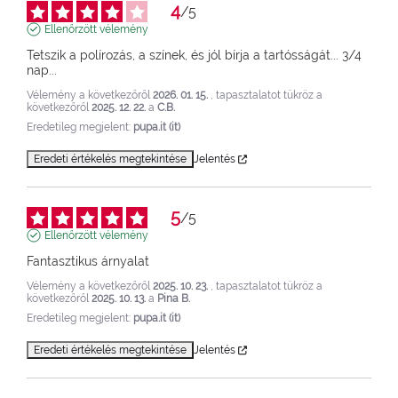
4
/
5
Ellenőrzött vélemény
Tetszik a polírozás, a színek, és jól bírja a tartósságát... 3/4 
nap...
Vélemény a következőről
2026. 01. 15.
, tapasztalatot tükröz a
következőről
2025. 12. 22.
a
C.B.
Eredetileg megjelent:
pupa.it (it)
Eredeti értékelés megtekintése
Jelentés
5
/
5
Ellenőrzött vélemény
Fantasztikus árnyalat
Vélemény a következőről
2025. 10. 23.
, tapasztalatot tükröz a
következőről
2025. 10. 13.
a
Pina B.
Eredetileg megjelent:
pupa.it (it)
Eredeti értékelés megtekintése
Jelentés