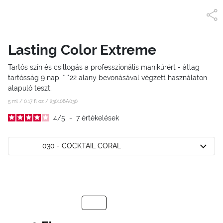
Lasting Color Extreme
Tartós szín és csillogás a professzionális manikűrért - átlag
tartósság 9 nap. * *22 alany bevonásával végzett használaton
alapuló teszt.
5 ml / 0.17 fl oz /
230106A030
4
/
5
-
7
értékelések
030 - COCKTAIL CORAL