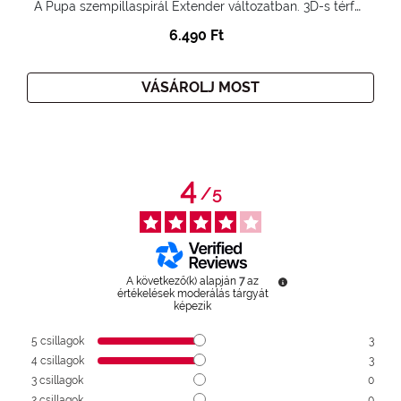
A Pupa szempillaspirál Extender változatban. 3D-s térfogatnövelő hatás. Hihetetlenül hosszú és göndör szempillák
6.490 Ft
VÁSÁROLJ MOST
4
/
5
A következő(k) alapján
7
az
értékelések moderálás tárgyát
képezik
5
csillagok
3
4
csillagok
3
3
csillagok
0
2
csillagok
0