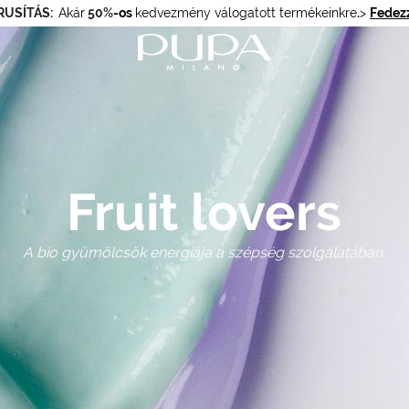
RUSÍTÁS:
Akár
50%
-os
kedvezmény válogatott termékeinkre
.
>
Fedezz
Fruit lovers
A bio gyümölcsök energiája a szépség szolgálatában.