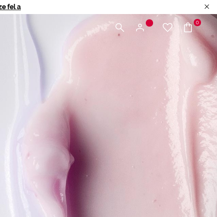
e fel a
0